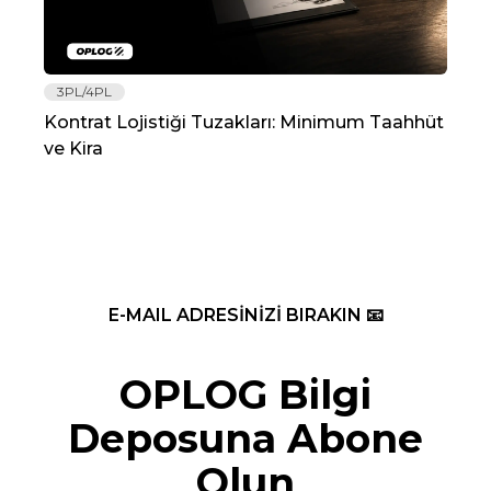
3PL/4PL
Lo
Kontrat Lojistiği Tuzakları: Minimum Taahhüt
202
ve Kira
Re
E-MAIL ADRESİNİZİ BIRAKIN 📧
OPLOG Bilgi
Deposuna Abone
Olun