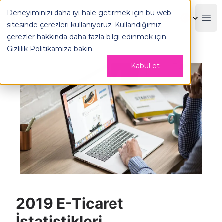
2019 E-Ticaret İstatistikleri - OPLOG
Deneyiminizi daha iyi hale getirmek için bu web
OPLOG
Boo
sitesinde çerezleri kullanıyoruz. Kullandığımız
çerezler hakkında daha fazla bilgi edinmek için
Gizlilik Politikamıza
bakın.
Kabul et
2019 E-Ticaret
İstatistikleri