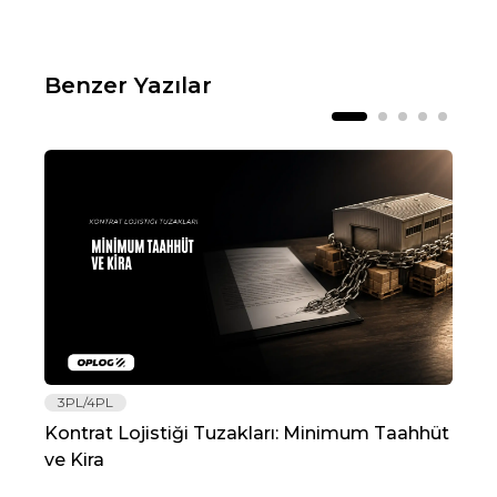
Benzer Yazılar
3PL/4PL
Lo
Kontrat Lojistiği Tuzakları: Minimum Taahhüt
202
ve Kira
Re