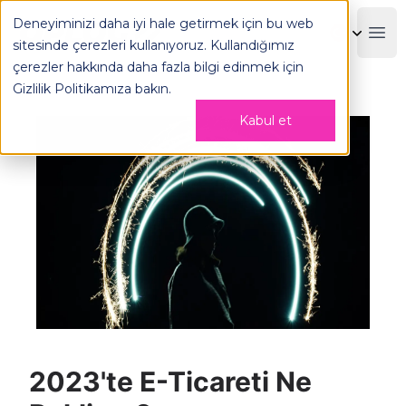
2023'te E-Ticareti Ne Bekliyor? - OPLOG
Deneyiminizi daha iyi hale getirmek için bu web
OPLOG
Boo
sitesinde çerezleri kullanıyoruz. Kullandığımız
çerezler hakkında daha fazla bilgi edinmek için
Gizlilik Politikamıza
bakın.
Kabul et
2023'te E-Ticareti Ne