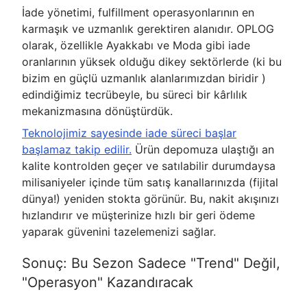
İade yönetimi, fulfillment operasyonlarının en
karmaşık ve uzmanlık gerektiren alanıdır. OPLOG
olarak, özellikle Ayakkabı ve Moda gibi iade
oranlarının yüksek olduğu dikey sektörlerde (ki bu
bizim en güçlü uzmanlık alanlarımızdan biridir )
edindiğimiz tecrübeyle, bu süreci bir kârlılık
mekanizmasına dönüştürdük.
Teknolojimiz sayesinde iade süreci başlar
başlamaz takip edilir.
Ürün depomuza ulaştığı an
kalite kontrolden geçer ve satılabilir durumdaysa
milisaniyeler içinde tüm satış kanallarınızda (fijital
dünya!) yeniden stokta görünür. Bu, nakit akışınızı
hızlandırır ve müşterinize hızlı bir geri ödeme
yaparak güvenini tazelemenizi sağlar.
Sonuç: Bu Sezon Sadece "Trend" Değil,
"Operasyon" Kazandıracak