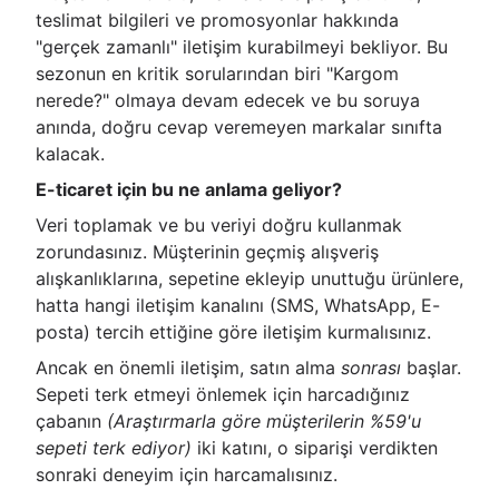
teslimat bilgileri ve promosyonlar hakkında
"gerçek zamanlı" iletişim kurabilmeyi bekliyor. Bu
sezonun en kritik sorularından biri "Kargom
nerede?" olmaya devam edecek ve bu soruya
anında, doğru cevap veremeyen markalar sınıfta
kalacak.
E-ticaret için bu ne anlama geliyor?
Veri toplamak ve bu veriyi doğru kullanmak
zorundasınız. Müşterinin geçmiş alışveriş
alışkanlıklarına, sepetine ekleyip unuttuğu ürünlere,
hatta hangi iletişim kanalını (SMS, WhatsApp, E-
posta) tercih ettiğine göre iletişim kurmalısınız.
Ancak en önemli iletişim, satın alma
sonrası
başlar.
Sepeti terk etmeyi önlemek için harcadığınız
çabanın
(Araştırmarla göre müşterilerin %59'u
sepeti terk ediyor)
iki katını, o siparişi verdikten
sonraki deneyim için harcamalısınız.