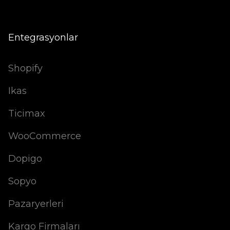
Entegrasyonlar
Shopify
Ikas
Ticimax
WooCommerce
Dopigo
Sopyo
Pazaryerleri
Kargo Firmaları