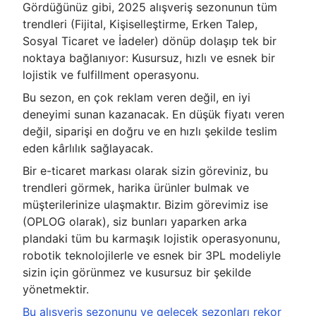
Gördüğünüz gibi, 2025 alışveriş sezonunun tüm
trendleri (Fijital, Kişiselleştirme, Erken Talep,
Sosyal Ticaret ve İadeler) dönüp dolaşıp tek bir
noktaya bağlanıyor: Kusursuz, hızlı ve esnek bir
lojistik ve fulfillment operasyonu.
Bu sezon, en çok reklam veren değil, en iyi
deneyimi sunan kazanacak. En düşük fiyatı veren
değil, siparişi en doğru ve en hızlı şekilde teslim
eden kârlılık sağlayacak.
Bir e-ticaret markası olarak sizin göreviniz, bu
trendleri görmek, harika ürünler bulmak ve
müşterilerinize ulaşmaktır. Bizim görevimiz ise
(OPLOG olarak), siz bunları yaparken arka
plandaki tüm bu karmaşık lojistik operasyonunu,
robotik teknolojilerle ve esnek bir 3PL modeliyle
sizin için görünmez ve kusursuz bir şekilde
yönetmektir.
Bu alışveriş sezonunu ve gelecek sezonları rekor