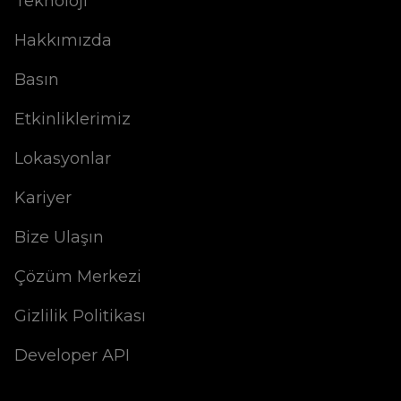
Teknoloji
Hakkımızda
Basın
Etkinliklerimiz
Lokasyonlar
Kariyer
Bize Ulaşın
Çözüm Merkezi
Gizlilik Politikası
Developer API