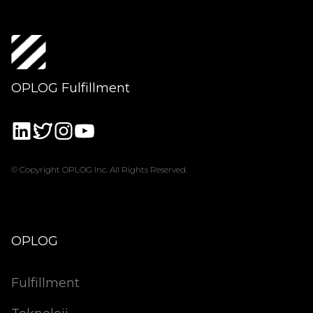
OPLOG Fulfillment
© Copyright OPLOG Inc. All Rights Reserved.
OPLOG
Fulfillment