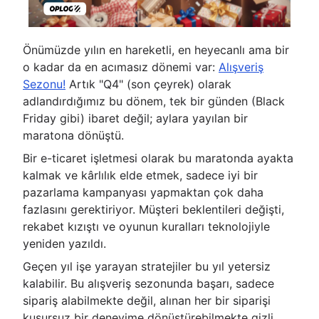
Önümüzde yılın en hareketli, en heyecanlı ama bir
o kadar da en acımasız dönemi var:
Alışveriş
Sezonu!
Artık "Q4" (son çeyrek) olarak
adlandırdığımız bu dönem, tek bir günden (Black
Friday gibi) ibaret değil; aylara yayılan bir
maratona dönüştü.
Bir e-ticaret işletmesi olarak bu maratonda ayakta
kalmak ve kârlılık elde etmek, sadece iyi bir
pazarlama kampanyası yapmaktan çok daha
fazlasını gerektiriyor. Müşteri beklentileri değişti,
rekabet kızıştı ve oyunun kuralları teknolojiyle
yeniden yazıldı.
Geçen yıl işe yarayan stratejiler bu yıl yetersiz
kalabilir. Bu alışveriş sezonunda başarı, sadece
sipariş alabilmekte değil, alınan her bir siparişi
kusursuz bir deneyime dönüştürebilmekte gizli.