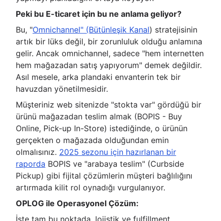
Peki bu E-ticaret için bu ne anlama geliyor?
Bu, "
Omnichannel" (Bütünleşik Kanal
) stratejisinin
artık bir lüks değil, bir zorunluluk olduğu anlamına
gelir. Ancak omnichannel, sadece "hem internetten
hem mağazadan satış yapıyorum" demek değildir.
Asıl mesele, arka plandaki envanterin tek bir
havuzdan yönetilmesidir.
Müşteriniz web sitenizde "stokta var" gördüğü bir
ürünü mağazadan teslim almak (BOPIS - Buy
Online, Pick-up In-Store) istediğinde, o ürünün
gerçekten o mağazada olduğundan emin
olmalısınız.
2025 sezonu için hazırlanan bir
raporda
BOPIS ve "arabaya teslim" (Curbside
Pickup) gibi fijital çözümlerin müşteri bağlılığını
artırmada kilit rol oynadığı vurgulanıyor.
OPLOG ile Operasyonel Çözüm:
İşte tam bu noktada, lojistik ve fulfillment