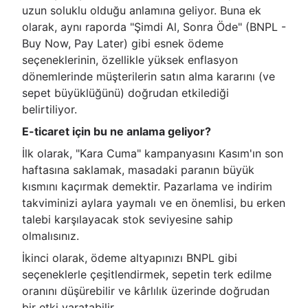
uzun soluklu olduğu anlamına geliyor. Buna ek
olarak, aynı raporda "Şimdi Al, Sonra Öde" (BNPL -
Buy Now, Pay Later) gibi esnek ödeme
seçeneklerinin, özellikle yüksek enflasyon
dönemlerinde müşterilerin satın alma kararını (ve
sepet büyüklüğünü) doğrudan etkilediği
belirtiliyor.
E-ticaret için bu ne anlama geliyor?
İlk olarak, "Kara Cuma" kampanyasını Kasım'ın son
haftasına saklamak, masadaki paranın büyük
kısmını kaçırmak demektir. Pazarlama ve indirim
takviminizi aylara yaymalı ve en önemlisi, bu erken
talebi karşılayacak stok seviyesine sahip
olmalısınız.
İkinci olarak, ödeme altyapınızı BNPL gibi
seçeneklerle çeşitlendirmek, sepetin terk edilme
oranını düşürebilir ve kârlılık üzerinde doğrudan
bir etki yaratabilir.