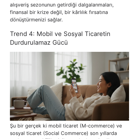
alışveriş sezonunun getirdiği dalgalanmaları,
finansal bir krize değil, bir kârlılık fırsatına
dönüştürmenizi sağlar.
Trend 4: Mobil ve Sosyal Ticaretin
Durdurulamaz Gücü
Şu bir gerçek ki mobil ticaret (M-commerce) ve
sosyal ticaret (Social Commerce) son yıllarda