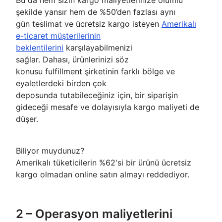
Bu da hem sizin kargo maliyetlerinize olumlu
şekilde yansır hem de %50’den fazlası aynı
gün teslimat ve ücretsiz kargo isteyen
Amerikalı
e-ticaret müşterilerinin
beklentilerini
karşılayabilmenizi
sağlar. Dahası, ürünlerinizi söz
konusu fulfillment şirketinin farklı bölge ve
eyaletlerdeki birden çok
deposunda tutabileceğiniz için, bir siparişin
gideceği mesafe ve dolayısıyla kargo maliyeti de
düşer.
Biliyor muydunuz?
Amerikalı tüketicilerin %62'si bir ürünü ücretsiz
kargo olmadan online satın almayı reddediyor.
2 – Operasyon maliyetlerini