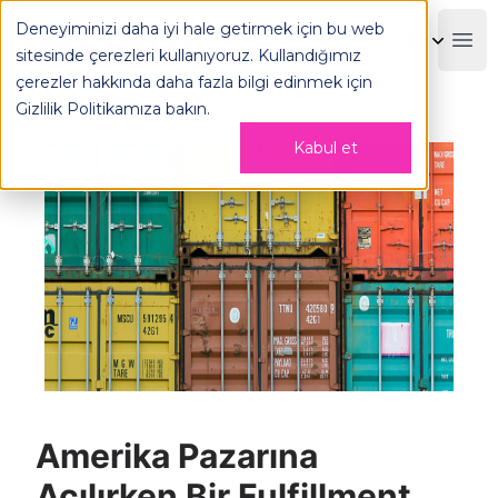
ABD'de Fulfillment Servis Sağlayıcısı İle Anlaşmak - OPLOG
Deneyiminizi daha iyi hale getirmek için bu web
OPLOG
Boo
sitesinde çerezleri kullanıyoruz. Kullandığımız
çerezler hakkında daha fazla bilgi edinmek için
Gizlilik Politikamıza
bakın.
Kabul et
Amerika Pazarına
Açılırken Bir Fulfillment