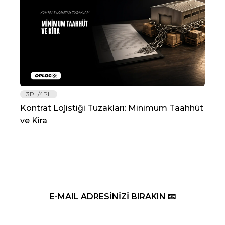
3PL/4PL
Lo
Kontrat Lojistiği Tuzakları: Minimum Taahhüt
202
ve Kira
Re
E-MAIL ADRESİNİZİ BIRAKIN 📧