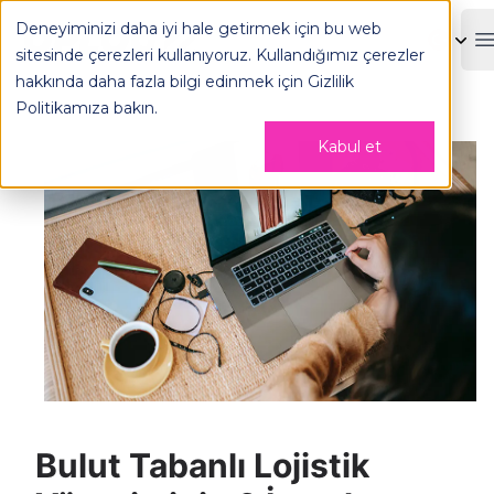
Bulut Tabanlı Lojistik Yönetiminin 6 İnanılmaz Faydası - OP
Deneyiminizi daha iyi hale getirmek için bu web
OPLOG
sitesinde çerezleri kullanıyoruz. Kullandığımız çerezler
hakkında daha fazla bilgi edinmek için
Gizlilik
Politikamıza
bakın.
Kabul et
Bulut Tabanlı Lojistik