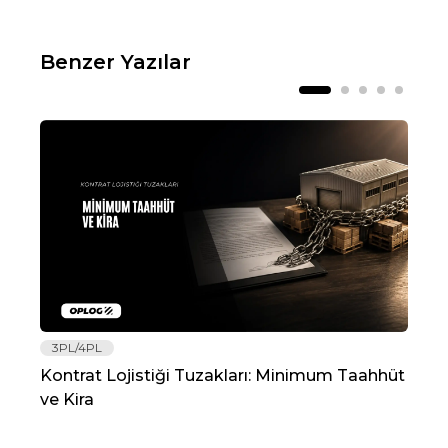
Benzer Yazılar
3PL/4PL
Lo
Kontrat Lojistiği Tuzakları: Minimum Taahhüt
202
ve Kira
Re