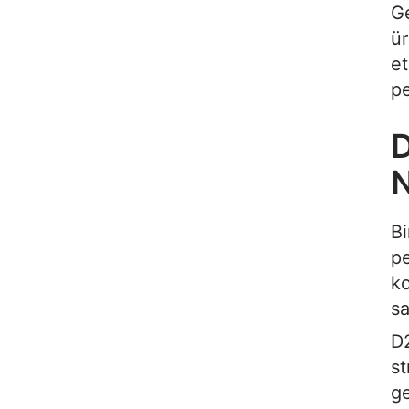
Ge
ür
et
pe
D
N
Bi
pe
ko
sa
D2
st
ge