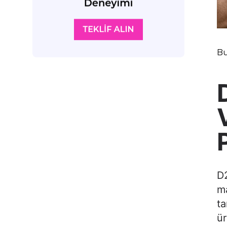
Bu
D2
ma
ta
ür