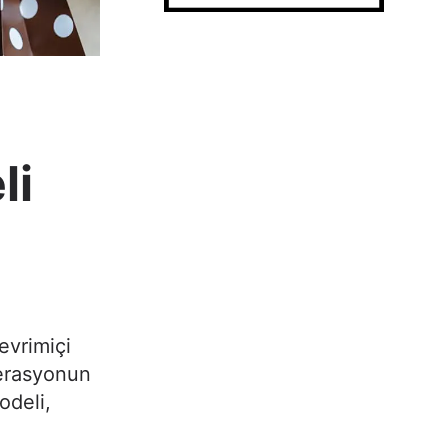
li
evrimiçi
perasyonun
odeli,