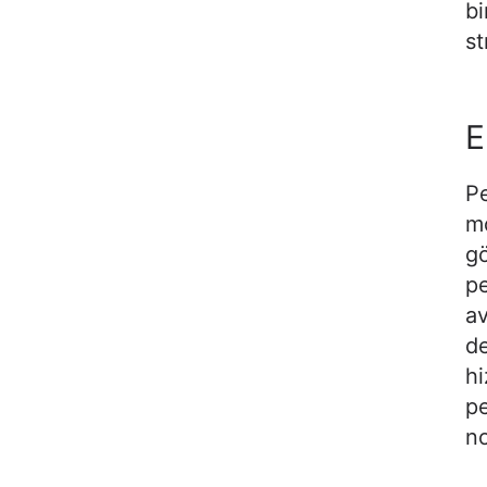
bi
st
E
P
mo
gö
pe
av
de
hi
pe
no