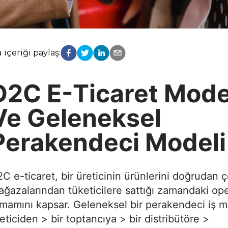
 içeriği paylaş:
D2C E-Ticaret Mode
Ve Geleneksel
Perakendeci Modeli
C e-ticaret, bir üreticinin ürünlerini doğrudan ç
ğazalarından tüketicilere sattığı zamandaki o
mamını kapsar. Geleneksel bir perakendeci iş m
eticiden > bir toptancıya > bir distribütöre >