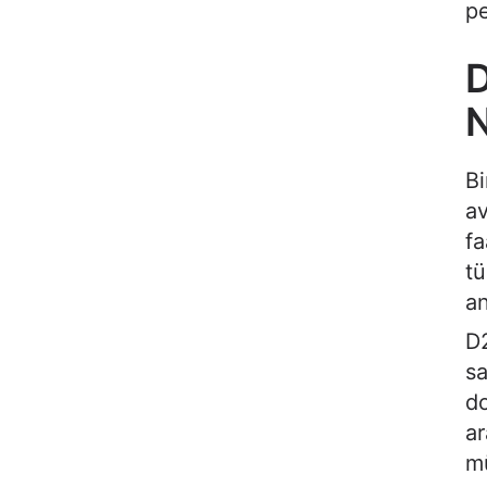
pe
D
N
Bi
av
fa
tü
an
D2
sa
do
ar
mü