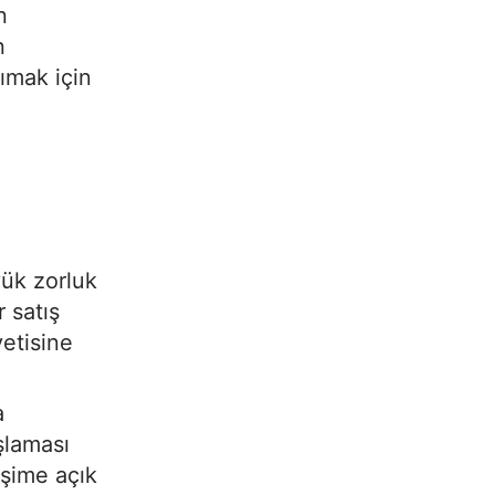
n
n
nımak için
yük zorluk
 satış
etisine
a
aşlaması
işime açık