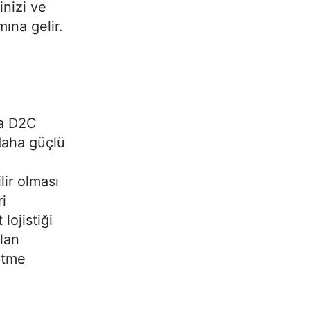
inizi ve
mına gelir.
da D2C
daha güçlü
ir olması
i
ojistiği
olan
ltme