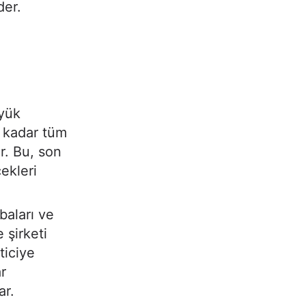
der.
üyük
a kadar tüm
r. Bu, son
cekleri
baları ve
 şirketi
ticiye
r
ar.