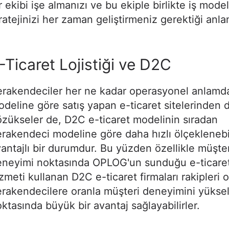
r ekibi işe almanızı ve bu ekiple birlikte iş model
ratejinizi her zaman geliştirmeniz gerektiği anla
-Ticaret Lojistiği ve D2C
erakendeciler her ne kadar operasyonel anlam
deline göre satış yapan e-ticaret sitelerinden 
zükseler de, D2C e-ticaret modelinin sıradan
rakendeci modeline göre daha hızlı ölçeklenebil
antajlı bir durumdur. Bu yüzden özellikle müşter
neyimi noktasında OPLOG'un sunduğu e-ticaret l
zmeti kullanan D2C e-ticaret firmaları rakipleri 
rakendecilere oranla müşteri deneyimini yükse
ktasında büyük bir avantaj sağlayabilirler.