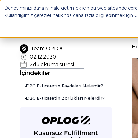
D2C E-Ticaret Modeli Ve Geleneksel Perakendeci Modeli - 
Deneyiminizi daha iyi hale getirmek için bu web sitesinde çerez
OPLOG
FULFILL
Kullandığımız çerezler hakkında daha fazla bilgi edinmek için
G
H
Team OPLOG
02.12.2020
2
dk okuma süresi
İçindekiler:
•
D2C E-ticaretin Faydaları Nelerdir?
•
D2C E-ticaretin Zorlukları Nelerdir?