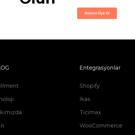
LOG
Entegrasyonlar
illment
Shopify
noloji
Ikas
kımızda
Ticimax
ın
WooCommerce