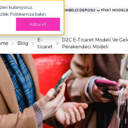
OPLOG
leri kullanıyoruz.
MENT
TEKNOLOJİ
ENTEGRASYON
BİLGİ DEPOSU
FİYAT MODELİ
izlilik Politikamıza
bakın.
Kabul et
E-
D2C E-Ticaret Modeli Ve Ge
ome
Blog
ticaret
Perakendeci Modeli