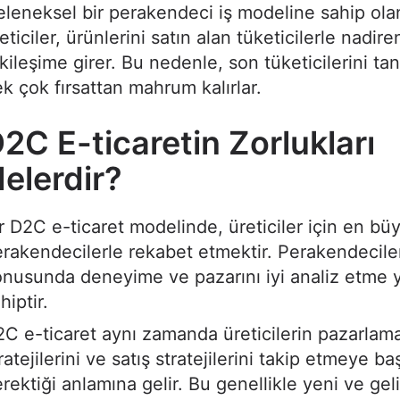
leneksel bir perakendeci iş modeline sahip ola
eticiler, ürünlerini satın alan tüketicilerle nadire
kileşime girer. Bu nedenle, son tüketicilerini ta
k çok fırsattan mahrum kalırlar.
2C E-ticaretin Zorlukları
elerdir?
r D2C e-ticaret modelinde, üreticiler için en bü
rakendecilerle rekabet etmektir. Perakendeciler
nusunda deneyime ve pazarını iyi analiz etme y
hiptir.
C e-ticaret aynı zamanda üreticilerin pazarlam
ratejilerini ve satış stratejilerini takip etmeye b
rektiği anlamına gelir. Bu genellikle yeni ve gel