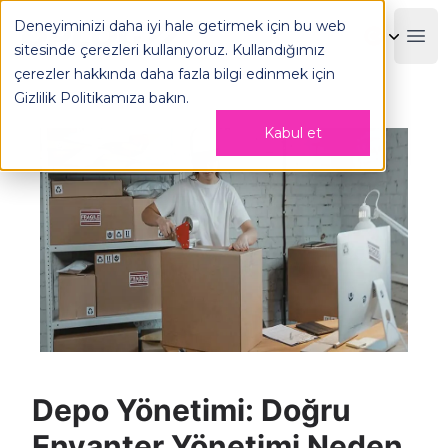
Doğru Envanter Yönetimi Neden Önemlidir? - OPLOG
Deneyiminizi daha iyi hale getirmek için bu web
OPLOG
Boo
sitesinde çerezleri kullanıyoruz. Kullandığımız
çerezler hakkında daha fazla bilgi edinmek için
Gizlilik Politikamıza
bakın.
Kabul et
Depo Yönetimi: Doğru
Envanter Yönetimi Neden