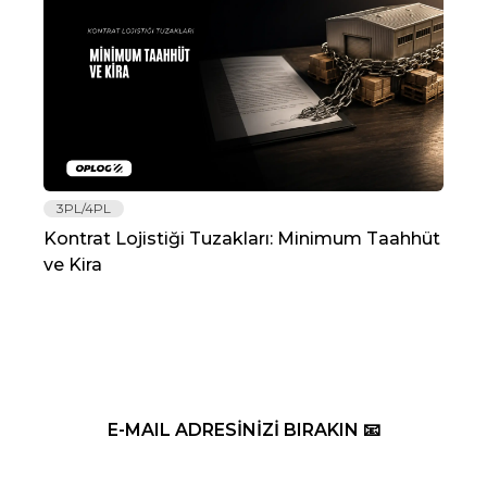
3PL/4PL
Lo
Kontrat Lojistiği Tuzakları: Minimum Taahhüt
202
ve Kira
Re
E-MAIL ADRESİNİZİ BIRAKIN 📧