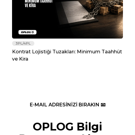
3PL/4PL
Lo
Kontrat Lojistiği Tuzakları: Minimum Taahhüt
202
ve Kira
Re
E-MAIL ADRESİNİZİ BIRAKIN 📧
OPLOG Bilgi