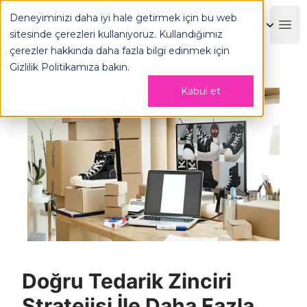
Doğru Tedarik Zinciri Stratejisi İle Daha Fazla Kazanın! - O
Deneyiminizi daha iyi hale getirmek için bu web
OPLOG
Boo
sitesinde çerezleri kullanıyoruz. Kullandığımız
çerezler hakkında daha fazla bilgi edinmek için
Gizlilik Politikamıza
bakın.
Kabul et
Doğru Tedarik Zinciri
Stratejisi İle Daha Fazla