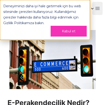
E-Perakendecilik Nedir? - OPLOG
Deneyiminizi daha iyi hale getirmek için bu web
OPLOG
Boo
sitesinde çerezleri kullanıyoruz. Kullandığımız
çerezler hakkında daha fazla bilgi edinmek için
Gizlilik Politikamıza
bakın.
Kabul et
E-Perakendecilik Nedir?