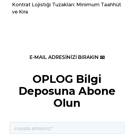
Kontrat Lojistiği Tuzakları: Minimum Taahhüt
202
ve Kira
Re
E-MAIL ADRESİNİZİ BIRAKIN 📧
OPLOG Bilgi
Deposuna Abone
Olun