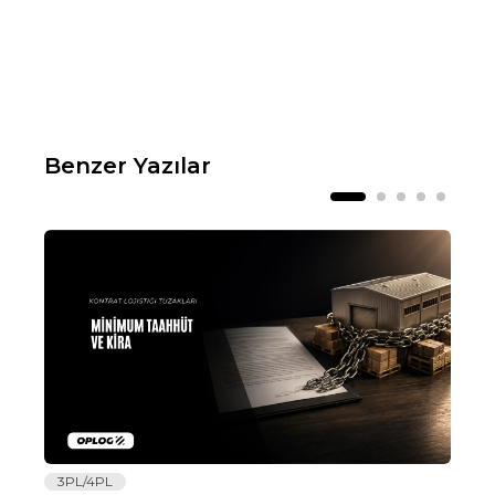
Benzer Yazılar
3PL/4PL
Lo