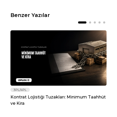
Benzer Yazılar
3PL/4PL
Lo
Kontrat Lojistiği Tuzakları: Minimum Taahhüt
202
ve Kira
Re