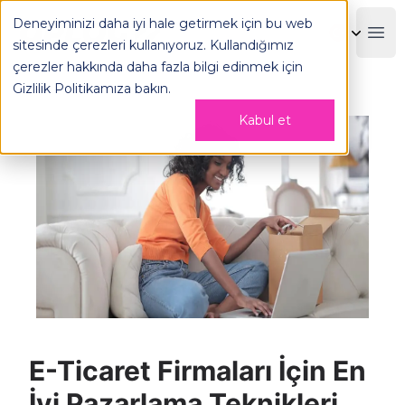
E-Ticaret Firmaları İçin En İyi Pazarlama Teknikleri - OPLOG
Deneyiminizi daha iyi hale getirmek için bu web
OPLOG
Boo
sitesinde çerezleri kullanıyoruz. Kullandığımız
çerezler hakkında daha fazla bilgi edinmek için
Gizlilik Politikamıza
bakın.
Kabul et
E-Ticaret Firmaları İçin En
İyi Pazarlama Teknikleri