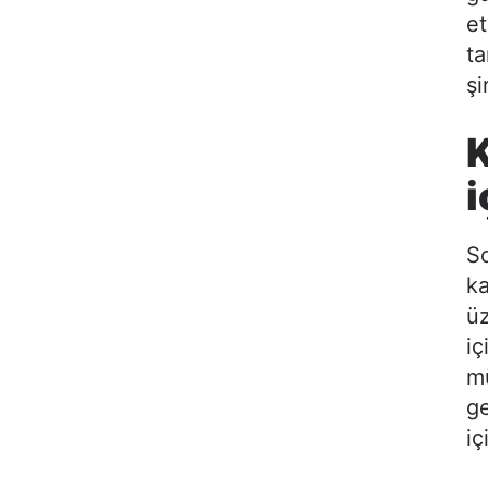
et
ta
şi
i
So
ka
üz
iç
mü
ge
iç