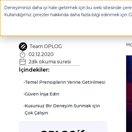
E-Ticaret İşletmeleri 2018’de Nasıl Hayatta Kalıyor? - OPLOG
Deneyiminizi daha iyi hale getirmek için bu web sitesinde çerez
OPLOG
FULFILL
Kullandığımız çerezler hakkında daha fazla bilgi edinmek için
G
H
Team OPLOG
02.12.2020
2
dk okuma süresi
İçindekiler:
•
Temel Prensiplerin Yerine Getirilmesi
•
Güven İnşa Edin
•
Kusursuz Bir Deneyim Sunmak için
Çok Çalışın