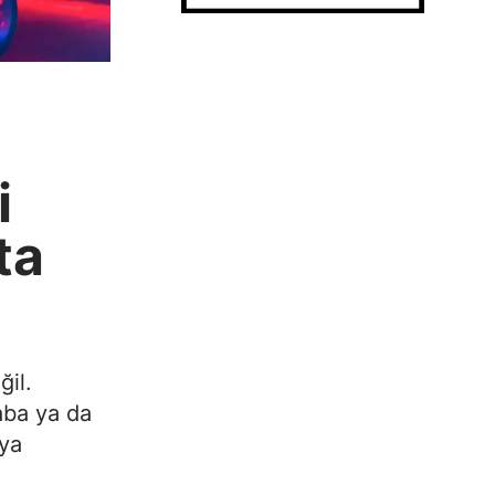
i
ta
ğil.
baba ya da
ıya