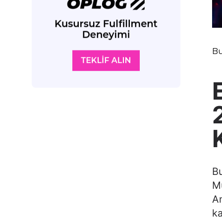
Bu
Bu
Mü
Am
ka