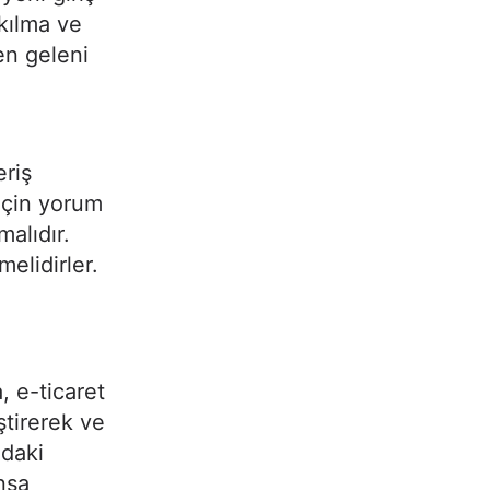
kılma ve
en geleni
eriş
için yorum
malıdır.
elidirler.
, e-ticaret
ştirerek ve
adaki
nşa