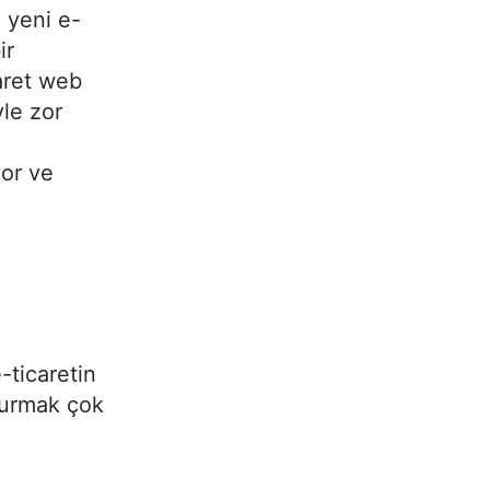
l yeni e-
ir
aret web
yle zor
yor ve
-ticaretin
şturmak çok