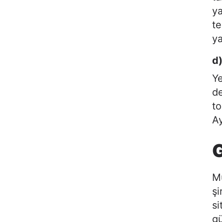
ya
te
ya
d)
Ye
de
to
Ay
G
Mü
şi
si
gü