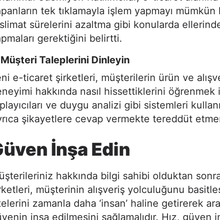
panların tek tıklamayla işlem yapmayı mümkün 
slimat sürelerini azaltma gibi konularda ellerind
pmaları gerektiğini belirtti.
Müşteri Taleplerini Dinleyin
ni e-ticaret şirketleri, müşterilerin ürün ve alışv
neyimi hakkında nasıl hissettiklerini öğrenmek 
playıcıları ve duygu analizi gibi sistemleri kullan
rıca şikayetlere cevap vermekte tereddüt etmem
üven İnşa Edin
şterileriniz hakkında bilgi sahibi olduktan sonra
rketleri, müşterinin alışveriş yolculuğunu basitle
telerini zamanla daha ‘insan’ haline getirerek ar
venin inşa edilmesini sağlamalıdır. Hız, güven i