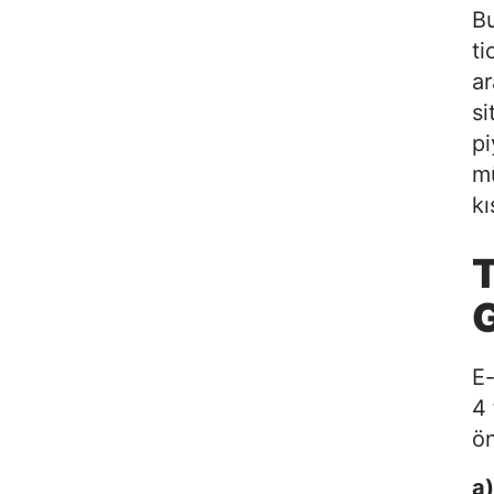
Bu
ti
ar
si
pi
mü
kı
T
G
E-
4 
ön
a