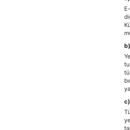
E-
di
Kü
mü
b
Ye
tu
tü
bı
ya
c)
Tü
ye
ta