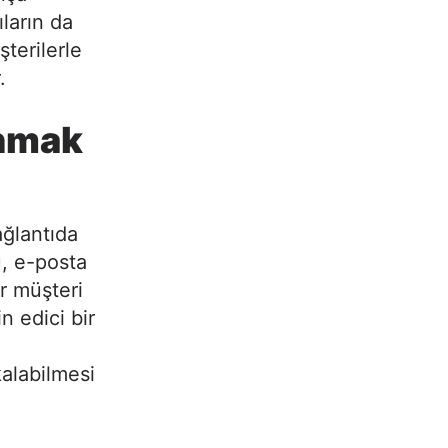
ların da
şterilerle
.
unmak
ağlantıda
u, e-posta
r müşteri
in edici bir
kalabilmesi