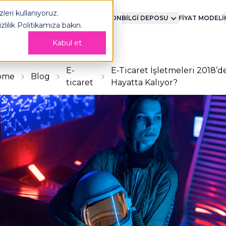
leri kullanıyoruz.
MENT
TEKNOLOJİ
ENTEGRASYON
BİLGİ DEPOSU
FİYAT MODELİ
izlilik Politikamıza
bakın.
Kabul et
E-
E-Ticaret İşletmeleri 2018’de
ome
Blog
ticaret
Hayatta Kalıyor?