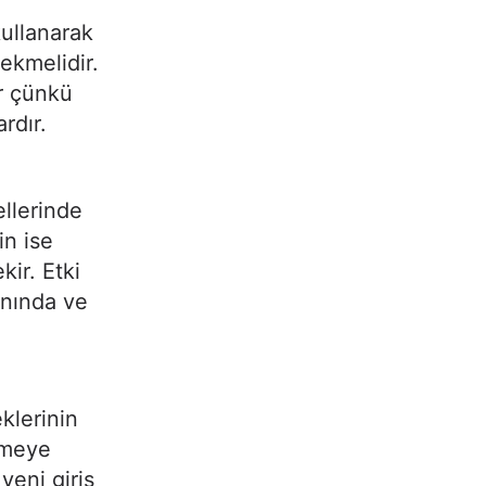
 kullanarak
çekmelidir.
er çünkü
rdır.
ellerinde
in ise
ir. Etki
anında ve
eklerinin
kmeye
yeni giriş