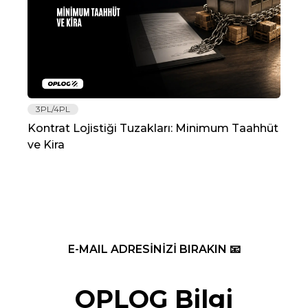
3PL/4PL
Lo
Kontrat Lojistiği Tuzakları: Minimum Taahhüt
202
ve Kira
Re
E-MAIL ADRESİNİZİ BIRAKIN 📧
OPLOG Bilgi