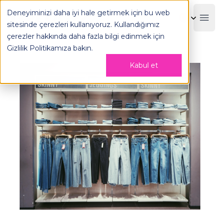
E-Ticaret Magento Trendleri Nelerdir? - OPLOG
Deneyiminizi daha iyi hale getirmek için bu web
OPLOG
Boo
sitesinde çerezleri kullanıyoruz. Kullandığımız
çerezler hakkında daha fazla bilgi edinmek için
Gizlilik Politikamıza
bakın.
Kabul et