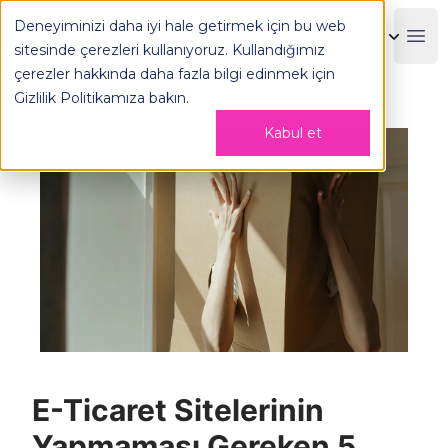
E-Ticaret Sitelerinin Yapmaması Gereken 5 Yanlış - OPLOG
Deneyiminizi daha iyi hale getirmek için bu web
OPLOG
Boo
sitesinde çerezleri kullanıyoruz. Kullandığımız
çerezler hakkında daha fazla bilgi edinmek için
Gizlilik Politikamıza
bakın.
Kabul et
E-Ticaret Sitelerinin
Yapmaması Gereken 5