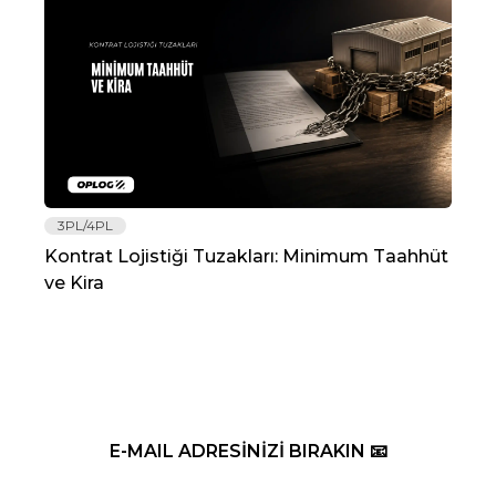
3PL/4PL
Lo
Kontrat Lojistiği Tuzakları: Minimum Taahhüt
202
ve Kira
Re
E-MAIL ADRESİNİZİ BIRAKIN 📧