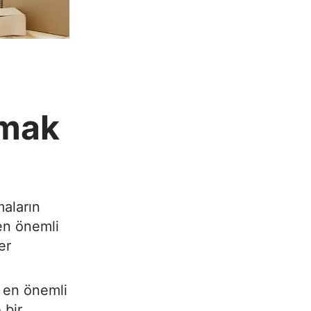
rmak
aların
den önemli
er
n en önemli
 bir