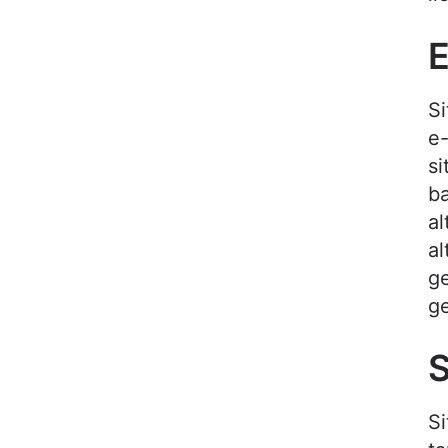
E
Si
e-
si
ba
al
al
ge
ge
S
Si