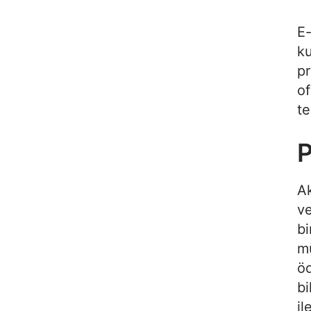
E-
ku
pr
of
te
P
Ak
ve
bi
mü
öd
bi
il