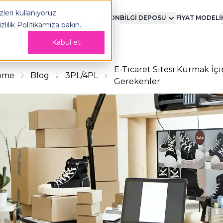
leri kullanıyoruz.
MENT
TEKNOLOJİ
ENTEGRASYON
BİLGİ DEPOSU
FİYAT MODELİ
izlilik Politikamıza
bakın.
Kabul et
E-Ticaret Sitesi Kurmak İçi
ome
Blog
3PL/4PL
Gerekenler