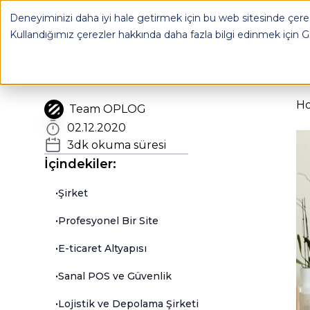
E-Ticaret Sitesi Kurmak İçin Gerekenler - OPLOG
Deneyiminizi daha iyi hale getirmek için bu web sitesinde çerez
OPLOG
FULFILL
Kullandığımız çerezler hakkında daha fazla bilgi edinmek için
G
H
Team OPLOG
02.12.2020
3
dk okuma süresi
İçindekiler:
•
Şirket
•
Profesyonel Bir Site
•
E-ticaret Altyapısı
•
Sanal POS ve Güvenlik
•
Lojistik ve Depolama Şirketi