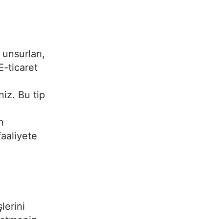
unsurları,
 E-ticaret
e
niz. Bu tip
n
aaliyete
lerini