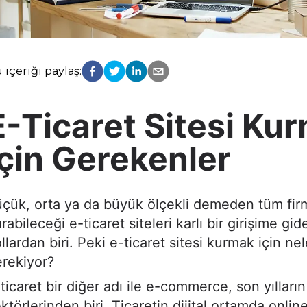
 içeriği paylaş:
E-Ticaret Sitesi Ku
İçin Gerekenler
çük, orta ya da büyük ölçekli demeden tüm firm
rabileceği e-ticaret siteleri karlı bir girişime gi
llardan biri. Peki e-ticaret sitesi kurmak için nel
rekiyor?
ticaret bir diğer adı ile e-commerce, son yılları
ktörlerinden biri. Ticaretin dijital ortamda online