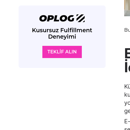
Bu
Kü
ku
yo
ge
E-
se