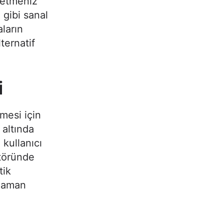
 etmeniz
 gibi sanal
ların
ternatif
i
mesi için
 altında
 kullanıcı
ktöründe
tik
 zaman