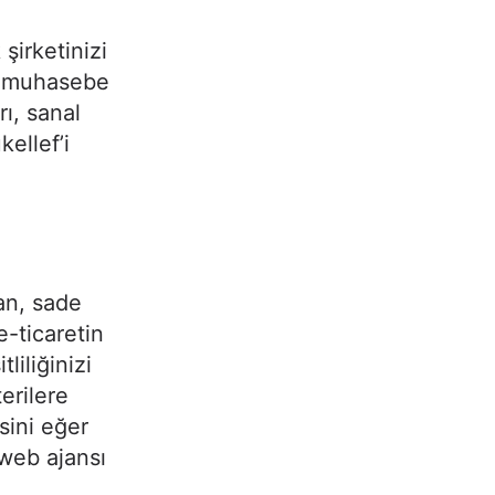
 şirketinizi
ön muhasebe
ı, sanal
kellef’i
şan, sade
e-ticaretin
liliğinizi
erilere
sini eğer
 web ajansı