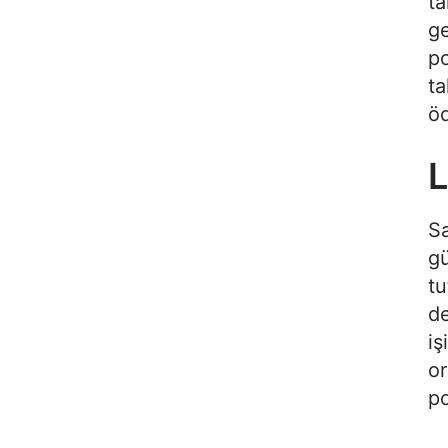
ta
ge
po
ta
öd
L
Sa
gü
tu
de
iş
or
po