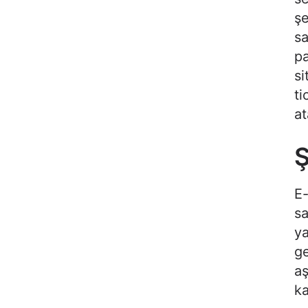
şe
sa
pa
si
ti
at
Ş
E-
sa
ya
ge
aş
ka