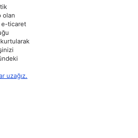
tik
p olan
e-ticaret
duğu
 kurtularak
inizi
ündeki
ar uzağız.