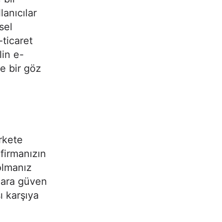
anıcılar
sel
-ticaret
lin e-
te bir göz
irkete
 firmanızın
olmanız
ılara güven
ı karşıya