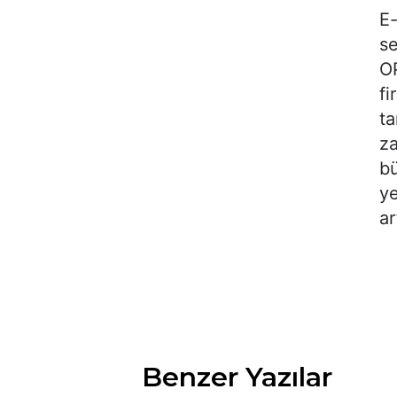
E-
se
OP
fi
ta
za
bü
ye
ar
Benzer Yazılar