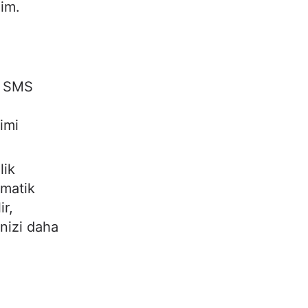
lim.
e SMS
yimi
lik
omatik
ir,
inizi daha