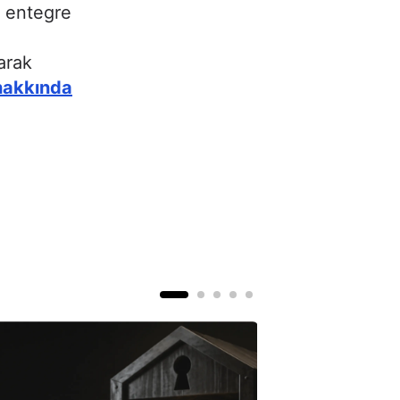
n entegre
arak
 hakkında