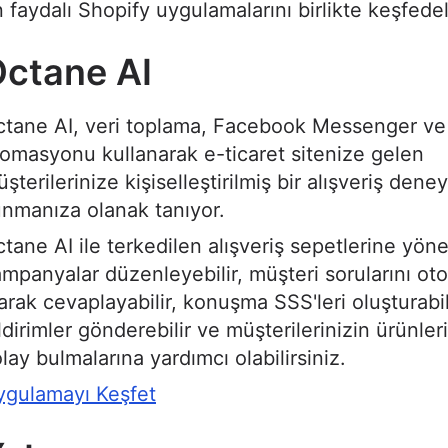
 faydalı Shopify uygulamalarını birlikte keşfede
ctane AI
ctane AI, veri toplama, Facebook Messenger v
omasyonu kullanarak e-ticaret sitenize gelen
şterilerinize kişiselleştirilmiş bir alışveriş dene
nmanıza olanak tanıyor.
tane AI ile terkedilen alışveriş sepetlerine yöne
mpanyalar düzenleyebilir, müşteri sorularını ot
arak cevaplayabilir, konuşma SSS'leri oluşturabil
ldirimler gönderebilir ve müşterilerinizin ürünler
lay bulmalarına yardımcı olabilirsiniz.
ygulamayı Keşfet