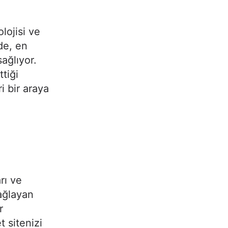
lojisi ve
de, en
ağlıyor.
ttiği
ri bir araya
rı ve
ağlayan
r
t sitenizi