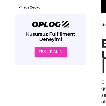
•
TradeGecko
Bu
E-
ge
sa
ol