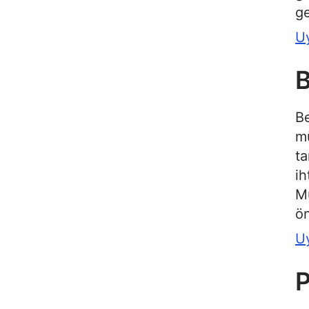
ge
U
B
Be
mü
ta
ih
Mü
ön
U
P