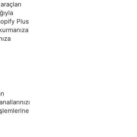
araçları
ğıyla
opify Plus
 kurmanıza
nıza
an
nallarınızı
şlemlerine