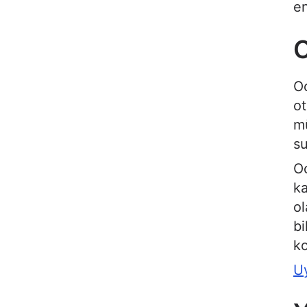
en
O
O
ot
mü
su
Oc
ka
ol
bi
ko
U