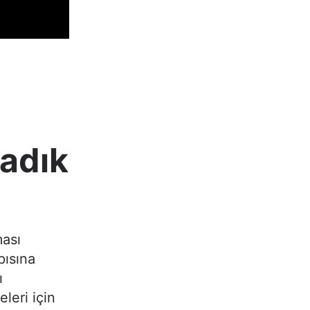
ladık
ması
pısına
ı
eleri için