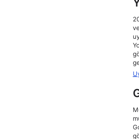
20
ve
uy
Yo
gö
ge
U
G
Mü
mü
Go
gö