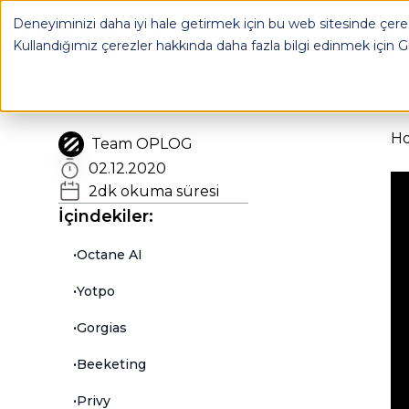
En Faydalı Shopify Uygulamalarını Sıraladık | OPLOG - OP
Deneyiminizi daha iyi hale getirmek için bu web sitesinde çerez
OPLOG
FULFILL
Kullandığımız çerezler hakkında daha fazla bilgi edinmek için
G
H
Team OPLOG
02.12.2020
2
dk okuma süresi
İçindekiler:
•
Octane AI
•
Yotpo
•
Gorgias
•
Beeketing
•
Privy