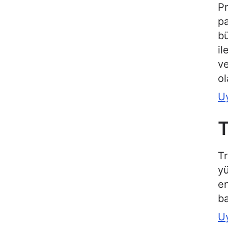
Pr
pa
bü
il
ve
ol
U
Tr
yü
en
ba
U