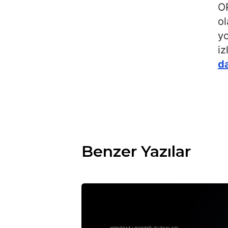
OP
ol
yo
iz
da
Benzer Yazılar