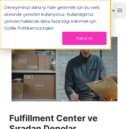
Fulfillment Center ve Sıradan Depolar Arasındaki Farklar -
Deneyiminizi daha iyi hale getirmek için bu web
OPLOG
Boo
sitesinde çerezleri kullanıyoruz. Kullandığımız
çerezler hakkında daha fazla bilgi edinmek için
Gizlilik Politikamıza
bakın.
Kabul et
Fulfillment Center ve
Sıradan Depolar