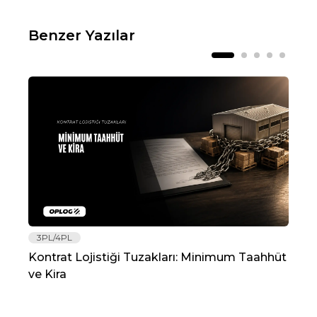
Benzer Yazılar
3PL/4PL
Lo
Kontrat Lojistiği Tuzakları: Minimum Taahhüt
202
ve Kira
Re