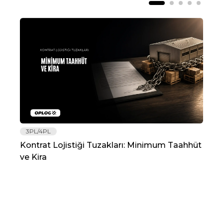
3PL/4PL
Lo
Kontrat Lojistiği Tuzakları: Minimum Taahhüt
202
ve Kira
Re