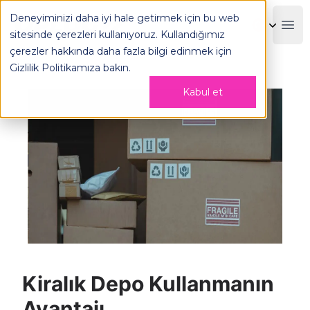
Kiralık Depo Kullanmanın Avantajı - OPLOG
Deneyiminizi daha iyi hale getirmek için bu web
OPLOG
Boo
sitesinde çerezleri kullanıyoruz. Kullandığımız
çerezler hakkında daha fazla bilgi edinmek için
Gizlilik Politikamıza
bakın.
Kabul et
Kiralık Depo Kullanmanın
Avantajı