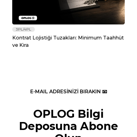
3PL/4PL
Lo
Kontrat Lojistiği Tuzakları: Minimum Taahhüt
202
ve Kira
Re
E-MAIL ADRESİNİZİ BIRAKIN 📧
OPLOG Bilgi
Deposuna Abone