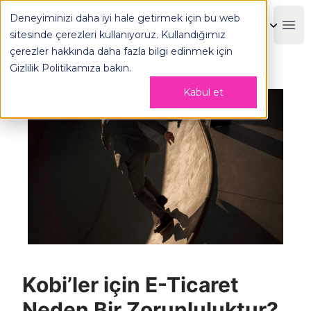
Kobi’ler İçin E-Ticaret Neden Bir Zorunluluktur? - OPLOG
Deneyiminizi daha iyi hale getirmek için bu web
OPLOG
Boo
sitesinde çerezleri kullanıyoruz. Kullandığımız
çerezler hakkında daha fazla bilgi edinmek için
Gizlilik Politikamıza
bakın.
Kabul et
Kobi’ler için E-Ticaret
Neden Bir Zorunluluktur?