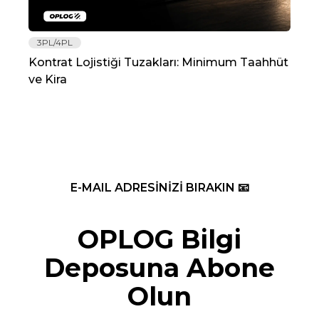
3PL/4PL
Lo
Kontrat Lojistiği Tuzakları: Minimum Taahhüt
202
ve Kira
Re
E-MAIL ADRESİNİZİ BIRAKIN 📧
OPLOG Bilgi
Deposuna Abone
Olun