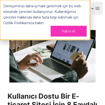
Kullanıcı Dostu Bir E-ticaret Sitesi İçin 8 Faydalı Öneri - OP
Deneyiminizi daha iyi hale getirmek için bu web
OPLOG
Boo
sitesinde çerezleri kullanıyoruz. Kullandığımız
çerezler hakkında daha fazla bilgi edinmek için
Gizlilik Politikamıza
bakın.
Kabul et
Kullanıcı Dostu Bir E-
ticaret Sitesi İçin 8 Faydalı