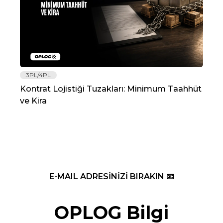
3PL/4PL
Lo
Kontrat Lojistiği Tuzakları: Minimum Taahhüt
202
ve Kira
Re
E-MAIL ADRESİNİZİ BIRAKIN 📧
OPLOG Bilgi