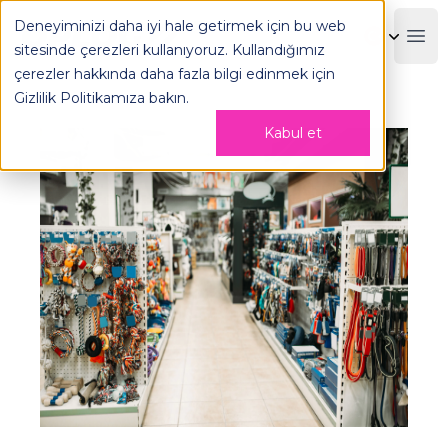
Pet Shoplar için Fulfillment Seçimi Nasıl Yapılır? - OPLOG
Deneyiminizi daha iyi hale getirmek için bu web
OPLOG
Boo
sitesinde çerezleri kullanıyoruz. Kullandığımız
çerezler hakkında daha fazla bilgi edinmek için
Gizlilik Politikamıza
bakın.
Kabul et