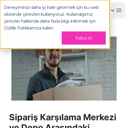
Sipariş Karşılama Merkezi ve Depo Arasındaki Farklar Nele
Deneyiminizi daha iyi hale getirmek için bu web
OPLOG
Boo
sitesinde çerezleri kullanıyoruz. Kullandığımız
çerezler hakkında daha fazla bilgi edinmek için
Gizlilik Politikamıza
bakın.
Kabul et
Sipariş Karşılama Merkezi
ve Depo Arasındaki