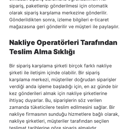
sipariş, paketlenip gönderilmesi için otomatik
olarak sipariş karşılama merkezine gönderilir.
Gönderildikten sonra, izleme bilgileri e-ticaret
mağazasına geri gönderilir ve müşteri ile paylaşılır.
Nakliye Operatörleri Tarafından
Teslim Alma Sıklığı
Bir sipariş karşılama şirketi birçok farklı nakliye
şirketi ile iletişim içinde olabilir. Bir sipariş
karşılama merkezi, müşteriler doğrudan siparişler
verdiği anda işleme başladığı için, en az günde bir
kez gönderileri almak için nakliye şirketlerine
ihtiyaç duyarlar. Bu, siparişlerin söz verilen
zamanda tüketicilere teslim edilmesini sağlar. Bir
nakliye firmasının sunduğu hizmetlere bağlı olarak,
nakliye şirketleri, müşteriler tarafından seçilen
teslimat tarihlerine göre sipariş almalıdır.