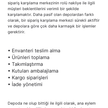
sipariş karşılama merkezinin rolü nakliye ile ilgili
müşteri beklentilerini verimli bir şekilde
karşılamaktır. Daha pasif olan depolardan farklı
olarak, bir sipariş karşılama merkezi sürekli aktiftir
ve depolara göre çok daha karmaşık bir işlemler
gerektirir.
• Envanteri teslim alma
• Ürünleri toplama
• Takımlaştırma
• Kutuları ambalajlama
• Kargo siparişleri
• İade yönetimi
Depoda ne olup bittiği ile ilgili olarak, ana eylem