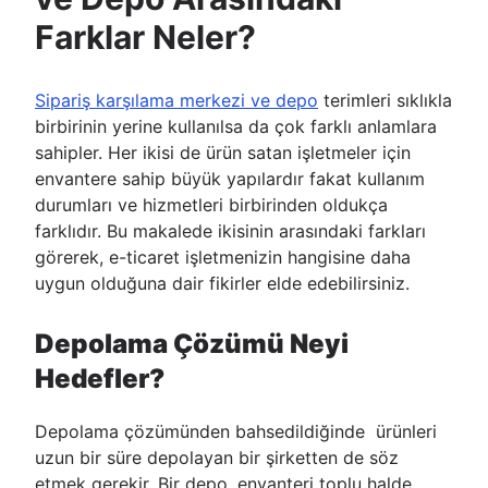
Farklar Neler?
Sipariş karşılama merkezi ve depo
terimleri sıklıkla
birbirinin yerine kullanılsa da çok farklı anlamlara
sahipler. Her ikisi de ürün satan işletmeler için
envantere sahip büyük yapılardır fakat kullanım
durumları ve hizmetleri birbirinden oldukça
farklıdır. Bu makalede ikisinin arasındaki farkları
görerek, e-ticaret işletmenizin hangisine daha
uygun olduğuna dair fikirler elde edebilirsiniz.
Depolama Çözümü Neyi
Hedefler?
Depolama çözümünden bahsedildiğinde ürünleri
uzun bir süre depolayan bir şirketten de söz
etmek gerekir. Bir depo, envanteri toplu halde