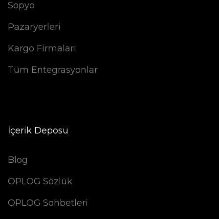
Sopyo
Pazaryerleri
Kargo Firmaları
Tüm Entegrasyonlar
İçerik Deposu
Blog
OPLOG Sözlük
OPLOG Sohbetleri