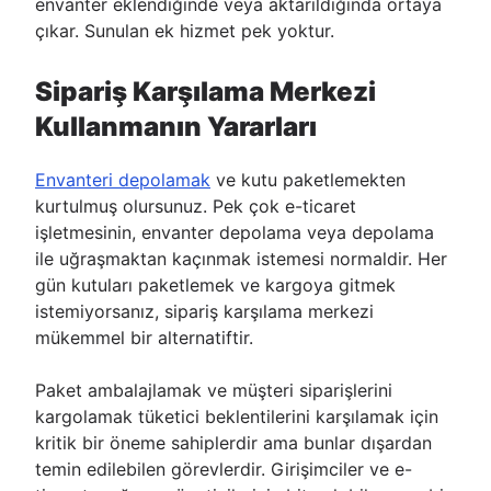
envanter eklendiğinde veya aktarıldığında ortaya
çıkar. Sunulan ek hizmet pek yoktur.
Sipariş Karşılama Merkezi
Kullanmanın Yararları
Envanteri depolamak
ve kutu paketlemekten
kurtulmuş olursunuz. Pek çok e-ticaret
işletmesinin, envanter depolama veya depolama
ile uğraşmaktan kaçınmak istemesi normaldir. Her
gün kutuları paketlemek ve kargoya gitmek
istemiyorsanız, sipariş karşılama merkezi
mükemmel bir alternatiftir.
Paket ambalajlamak ve müşteri siparişlerini
kargolamak tüketici beklentilerini karşılamak için
kritik bir öneme sahiplerdir ama bunlar dışardan
temin edilebilen görevlerdir. Girişimciler ve e-