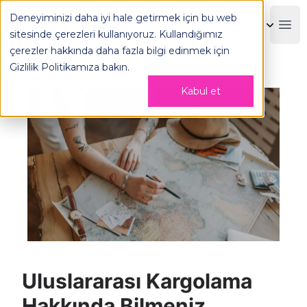
Uluslararası Kargolama Hakkında Bilmeniz Gereken Her Şe
Deneyiminizi daha iyi hale getirmek için bu web
OPLOG
Boo
sitesinde çerezleri kullanıyoruz. Kullandığımız
çerezler hakkında daha fazla bilgi edinmek için
Gizlilik Politikamıza
bakın.
Kabul et
Uluslararası Kargolama
Hakkında Bilmeniz