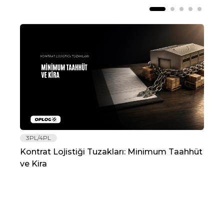
3PL/4PL
Lo
Kontrat Lojistiği Tuzakları: Minimum Taahhüt
202
ve Kira
Re