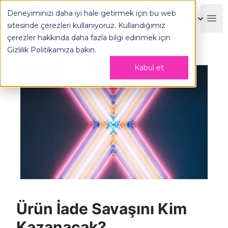
Ürün İade Savaşını Kim Kazanacak? - OPLOG
Deneyiminizi daha iyi hale getirmek için bu web
OPLOG
Boo
sitesinde çerezleri kullanıyoruz. Kullandığımız
çerezler hakkında daha fazla bilgi edinmek için
Gizlilik Politikamıza
bakın.
Kabul et
Ürün İade Savaşını Kim
Kazanacak?