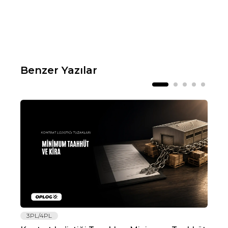
Benzer Yazılar
3PL/4PL
Lo