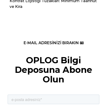
Kontrat Lojistiği Tuzakları: Minimum Taahhüt
202
ve Kira
Re
E-MAIL ADRESİNİZİ BIRAKIN 📧
OPLOG Bilgi
Deposuna Abone
Olun