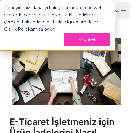
Ürün İadelerini Nasıl Yönetmelisiniz? - OPLOG
Deneyiminizi daha iyi hale getirmek için bu web
OPLOG
Boo
sitesinde çerezleri kullanıyoruz. Kullandığımız
çerezler hakkında daha fazla bilgi edinmek için
Gizlilik Politikamıza
bakın.
Kabul et
E-Ticaret İşletmeniz için
Ürün İadelerini Nasıl