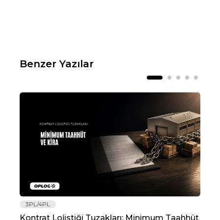
Benzer Yazılar
3PL/4PL
Lo
Kontrat Lojistiği Tuzakları: Minimum Taahhüt
202