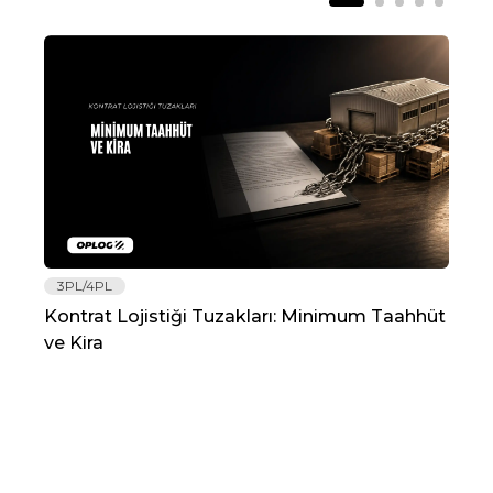
3PL/4PL
Lo
Kontrat Lojistiği Tuzakları: Minimum Taahhüt
202
ve Kira
Re