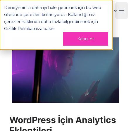
WordPress İçin Analytics Eklentileri - OPLOG
Deneyiminizi daha iyi hale getirmek için bu web
OPLOG
Boo
sitesinde çerezleri kullanıyoruz. Kullandığımız
çerezler hakkında daha fazla bilgi edinmek için
Gizlilik Politikamıza
bakın.
Kabul et
WordPress İçin Analytics
Eklentileri