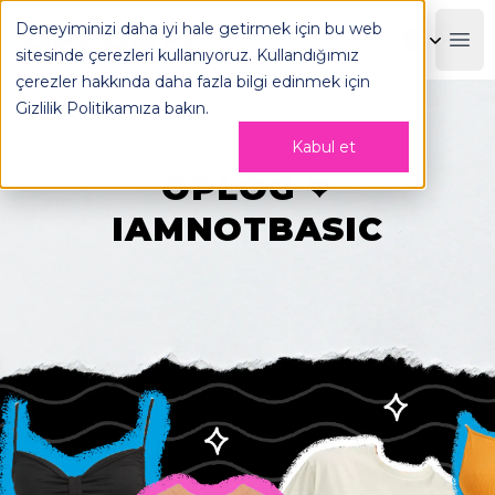
IAMNOTBASIC, satışlarını nasıl artırdı ve büyüdü - OPLOG
Deneyiminizi daha iyi hale getirmek için bu web
OPLOG
Boo
sitesinde çerezleri kullanıyoruz. Kullandığımız
çerezler hakkında daha fazla bilgi edinmek için
Gizlilik Politikamıza
bakın.
Kabul et
OPLOG ❤
IAMNOTBASIC