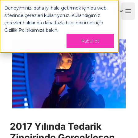
2017 Yılında Tedarik Zincirinde Gerçekleşen Yenilikler - OP
Deneyiminizi daha iyi hale getirmek için bu web
OPLOG
Boo
sitesinde çerezleri kullanıyoruz. Kullandığımız
çerezler hakkında daha fazla bilgi edinmek için
Gizlilik Politikamıza
bakın.
Kabul et
2017 Yılında Tedarik
Zincirinde Gerçekleşen