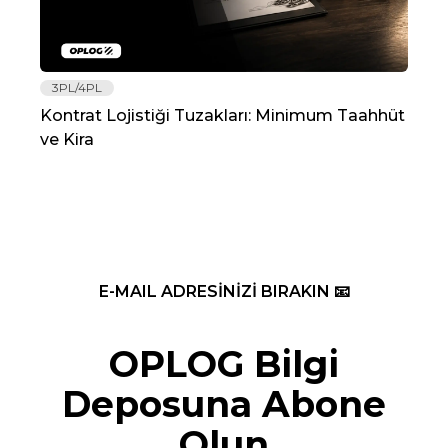
3PL/4PL
Lo
Kontrat Lojistiği Tuzakları: Minimum Taahhüt
202
ve Kira
Re
E-MAIL ADRESİNİZİ BIRAKIN 📧
OPLOG Bilgi
Deposuna Abone
Olun