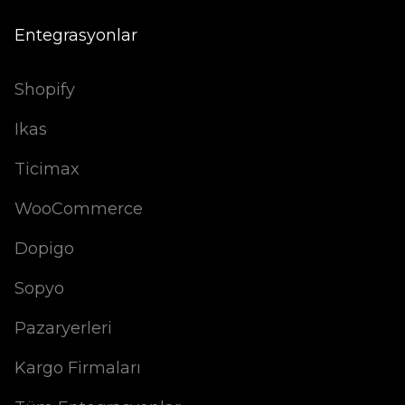
Entegrasyonlar
Shopify
Ikas
Ticimax
WooCommerce
Dopigo
Sopyo
Pazaryerleri
Kargo Firmaları