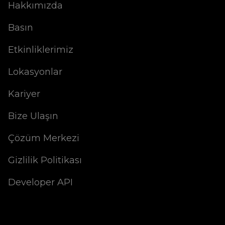
Hakkımızda
Basın
Etkinliklerimiz
Lokasyonlar
Kariyer
Bize Ulaşın
Çözüm Merkezi
Gizlilik Politikası
Developer API