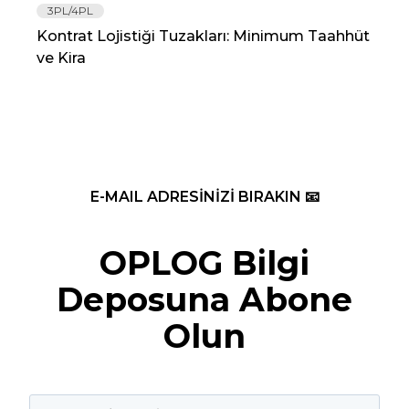
3PL/4PL
Lo
Kontrat Lojistiği Tuzakları: Minimum Taahhüt
202
ve Kira
Re
E-MAIL ADRESİNİZİ BIRAKIN 📧
OPLOG Bilgi
Deposuna Abone
Olun