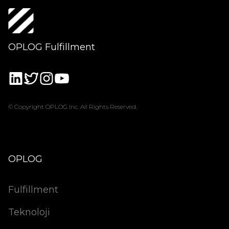
OPLOG Fulfillment
© Copyright OPLOG Inc. All Rights Reserved.
OPLOG
Fulfillment
Teknoloji