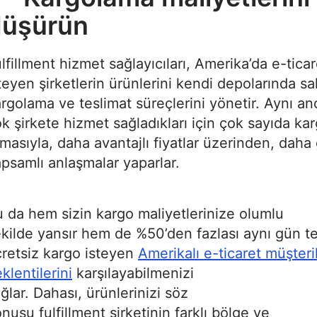
düşürün
lfillment hizmet sağlayıcıları, Amerika’da e-tic
teyen şirketlerin ürünlerini kendi depolarında sak
rgolama ve teslimat süreçlerini yönetir. Aynı an
k şirkete hizmet sağladıkları için çok sayıda ka
rmasıyla, daha avantajlı fiyatlar üzerinden, daha
psamlı anlaşmalar yaparlar.
 da hem sizin kargo maliyetlerinize olumlu
kilde yansır hem de %50’den fazlası aynı gün t
retsiz kargo isteyen
Amerikalı e-ticaret müşteri
klentilerini
karşılayabilmenizi
ğlar. Dahası, ürünlerinizi söz
nusu fulfillment şirketinin farklı bölge ve