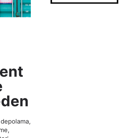
ment
e
eden
a depolama,
eme,