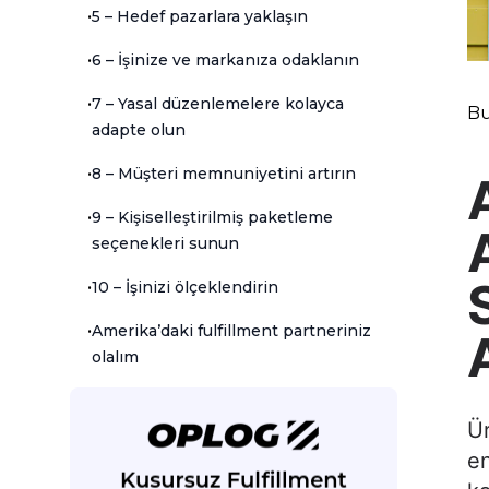
•
5 – Hedef pazarlara yaklaşın
•
6 – İşinize ve markanıza odaklanın
•
7 – Yasal düzenlemelere kolayca
Bu
adapte olun
•
8 – Müşteri memnuniyetini artırın
•
9 – Kişiselleştirilmiş paketleme
seçenekleri sunun
•
10 – İşinizi ölçeklendirin
•
Amerika’daki fulfillment partneriniz
olalım
Ür
en