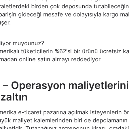
aletlerdeki birden çok deposunda tutabileceğiniz
parişin gideceği mesafe ve dolayısıyla kargo mal
üşer.
iliyor muydunuz?
erikalı tüketicilerin %62'si bir ürünü ücretsiz k
madan online satın almayı reddediyor.
 – Operasyon maliyetlerini
zaltın
erika e-ticaret pazarına açılmak isteyenlerin 
yük maliyet kalemlerinden biri de depolamanın
liyetidir. Tutacağınız antreponun kirası, oradaki