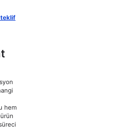
teklif
at
asyon
hangi
Bu hem
 ürün
süreci