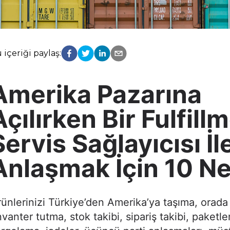
 içeriği paylaş:
Amerika Pazarına
Açılırken Bir Fulfill
Servis Sağlayıcısı İl
Anlaşmak İçin 10 N
ünlerinizi Türkiye’den Amerika’ya taşıma, orad
vanter tutma, stok takibi, sipariş takibi, paketl