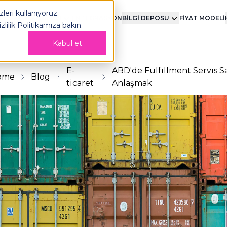
leri kullanıyoruz.
MENT
TEKNOLOJİ
ENTEGRASYON
BİLGİ DEPOSU
FİYAT MODELİ
izlilik Politikamıza
bakın.
Kabul et
E-
ABD'de Fulfillment Servis Sağ
ome
Blog
ticaret
Anlaşmak