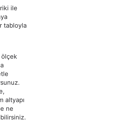
iki ile
aya
r tabloyla
, ölçek
ma
etle
rsunuz.
e,
m altyapı
ve ne
bilirsiniz.