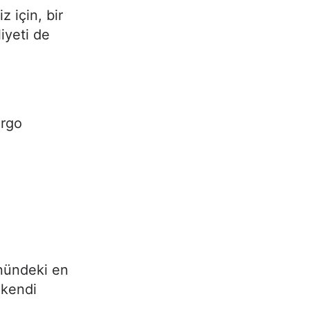
 için, bir
iyeti de
argo
önündeki en
 kendi