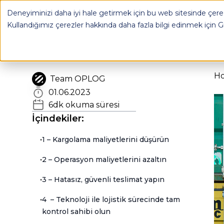
ABD'de Fulfillment Servis Sağlayıcısı İle Anlaşmak - OPLOG
Deneyiminizi daha iyi hale getirmek için bu web sitesinde çerez
OPLOG
FULFILL
Kullandığımız çerezler hakkında daha fazla bilgi edinmek için
G
H
Team OPLOG
01.06.2023
6
dk okuma süresi
İçindekiler:
•
1 – Kargolama maliyetlerini düşürün
•
2 – Operasyon maliyetlerini azaltın
•
3 – Hatasız, güvenli teslimat yapın
•
4 – Teknoloji ile lojistik sürecinde tam
kontrol sahibi olun