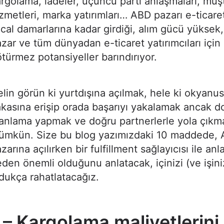
rgolama, iadeler, üçüncü parti anlaşmaları, müşt
zmetleri, marka yatırımları… ABD pazarı e-ticare
lcal damarlarına kadar girdiği, alım gücü yüksek,
zar ve tüm dünyadan e-ticaret yatırımcıları içi
türmez potansiyeller barındırıyor.
lin görün ki yurtdışına açılmak, hele ki okyanu
kasına erişip orada başarıyı yakalamak ancak d
anlama yapmak ve doğru partnerlerle yola çıkm
ümkün. Size bu blog yazımızdaki 10 maddede, 
zarına açılırken bir fulfillment sağlayıcısı ile an
den önemli olduğunu anlatacak, içinizi (ve işini
dukça rahatlatacağız.
 – Kargolama maliyetlerini