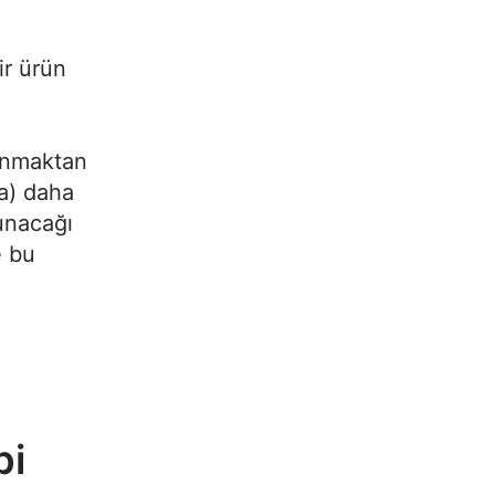
ir ürün
zanmaktan
da) daha
sunacağı
e bu
bi