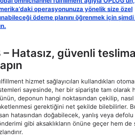
obal omnichannel fulfillment ağıyla OPLOG’un,
merika’daki operasyonunuza yönelik size özel
nabileceği ödeme planını öğrenmek için şimdi 
ın.
 – Hatasız, güvenli teslim
yapın
lfillment hizmet sağlayıcıları kullandıkları otom
stemleri sayesinde, her bir siparişte tam olarak 
ünün, deponun hangi noktasından çekilip, nasıl
ketlenmesi gerektiğini net şekilde bilebilirler. 
san hatasından doğabilecek, yanlış veya defolu
nderimi gibi aksaklıkların önüne geçer hem de 
zlandırır.