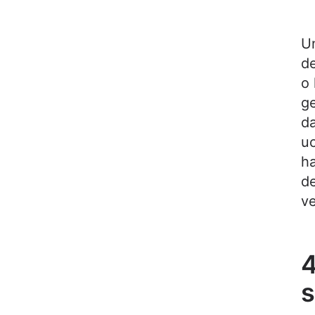
Un
de
o 
ge
da
uc
ha
d
ve
4
s