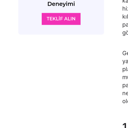
ka
hi
kı
pa
gö
Ge
ya
pl
m
pa
ne
ol
1