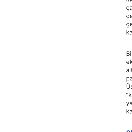
ça
de
ge
ka
Bi
ek
al
pa
Üs
“k
ya
ka