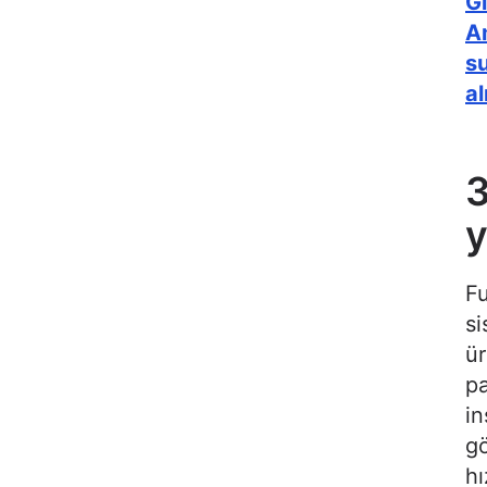
Gl
A
su
al
3
Fu
si
ür
pa
in
gö
hı