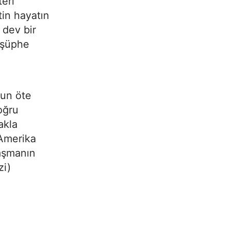
eri
tin hayatın
 dev bir
n şüphe
sun öte
oğru
akla
Amerika
laşmanın
zi)