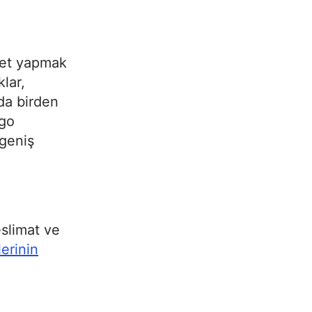
aret yapmak
lar,
da birden
rgo
 geniş
eslimat ve
lerinin