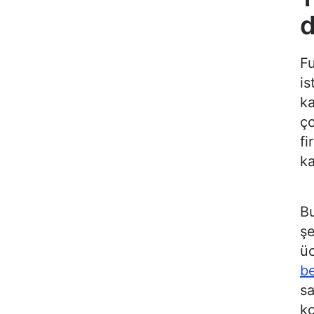
Fu
is
ka
ço
fi
ka
Bu
şe
üc
be
sa
ko