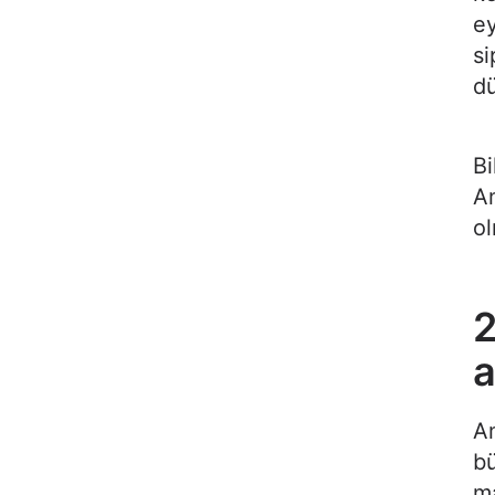
ey
si
d
B
Am
ol
2
a
Am
bü
ma