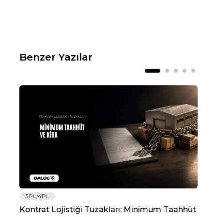
Benzer Yazılar
3PL/4PL
Lo
Kontrat Lojistiği Tuzakları: Minimum Taahhüt
202