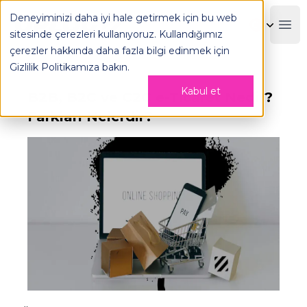
B2B, B2C ve C2C e-Ticaret Nedir? Farkları Nelerdir? - OPLOG
Deneyiminizi daha iyi hale getirmek için bu web
OPLOG
Boo
sitesinde çerezleri kullanıyoruz. Kullandığımız
çerezler hakkında daha fazla bilgi edinmek için
Gizlilik Politikamıza
bakın.
Kabul et
B2B, B2C ve C2C e-Ticaret Nedir?
Farkları Nelerdir?