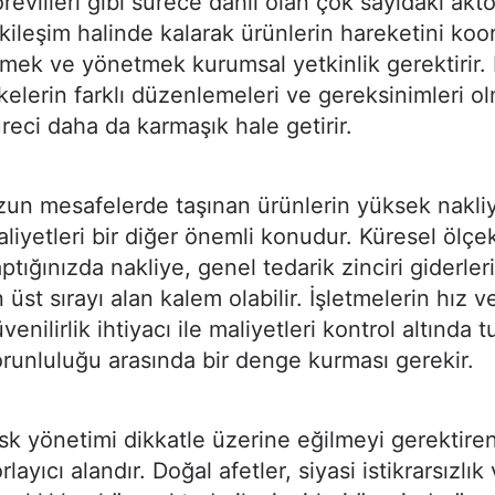
revlileri gibi sürece dahil olan çok sayıdaki aktö
kileşim halinde kalarak ürünlerin hareketini koo
mek ve yönetmek kurumsal yetkinlik gerektirir. 
kelerin farklı düzenlemeleri ve gereksinimleri o
reci daha da karmaşık hale getirir.
un mesafelerde taşınan ürünlerin yüksek nakli
liyetleri bir diğer önemli konudur. Küresel ölçek
ptığınızda nakliye, genel tedarik zinciri giderleri
 üst sırayı alan kalem olabilir. İşletmelerin hız v
venilirlik ihtiyacı ile maliyetleri kontrol altında 
runluluğu arasında bir denge kurması gerekir.
sk yönetimi dikkatle üzerine eğilmeyi gerektiren
rlayıcı alandır. Doğal afetler, siyasi istikrarsızlık