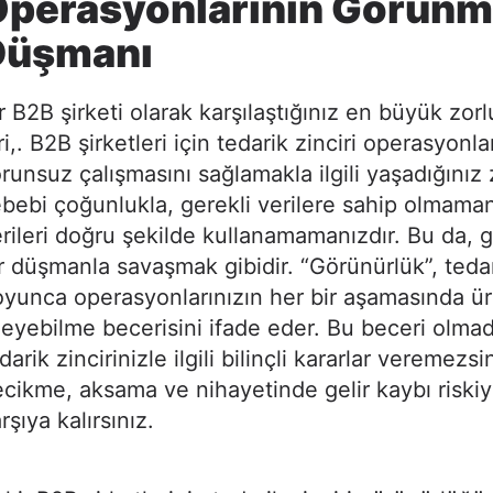
Operasyonlarının Görün
Düşmanı
r B2B şirketi olarak karşılaştığınız en büyük zor
ri,. B2B şirketleri için tedarik zinciri operasyonla
runsuz çalışmasını sağlamakla ilgili yaşadığınız 
bebi çoğunlukla, gerekli verilere sahip olmama
rileri doğru şekilde kullanamamanızdır. Bu da,
r düşmanla savaşmak gibidir. “Görünürlük”, tedar
yunca operasyonlarınızın her bir aşamasında ürü
leyebilme becerisini ifade eder. Bu beceri olma
darik zincirinizle ilgili bilinçli kararlar veremezsi
cikme, aksama ve nihayetinde gelir kaybı riskiy
rşıya kalırsınız.