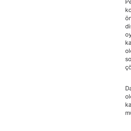
Pe
ko
ön
di
oy
ka
ol
s
çö
Da
ol
ka
mü