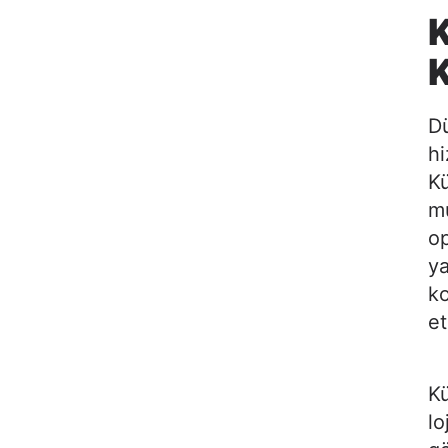
K
Dü
hi
Kü
mu
op
ya
ko
et
Kü
lo