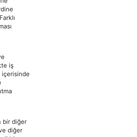
rle
rdine
Farklı
lması
ye
te iş
 içerisinde
e
tutma
 bir diğer
 ve diğer