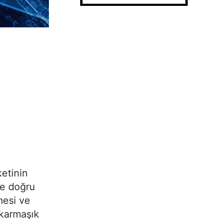
ketinin
ve doğru
mesi ve
 karmaşık