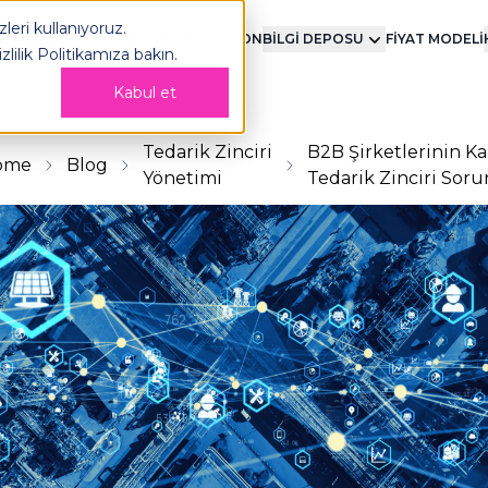
LOG
leri kullanıyoruz.
MENT
TEKNOLOJİ
ENTEGRASYON
BİLGİ DEPOSU
FİYAT MODELİ
izlilik Politikamıza
bakın.
Kabul et
Tedarik Zinciri
B2B Şirketlerinin Kar
ome
Blog
Yönetimi
Tedarik Zinciri Soru