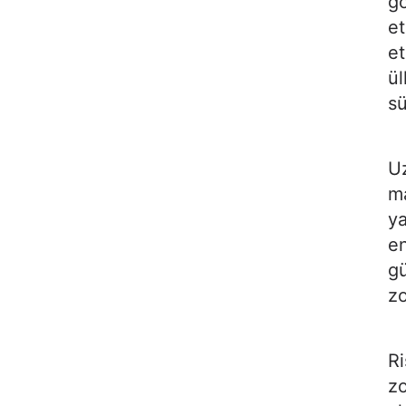
gö
et
et
ül
sü
Uz
ma
ya
en
gü
zo
Ri
zo