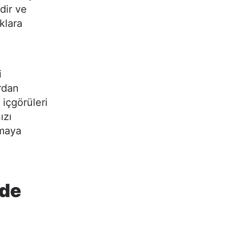
dir ve
uklara
i
rdan
 içgörüleri
ızı
umaya
’de