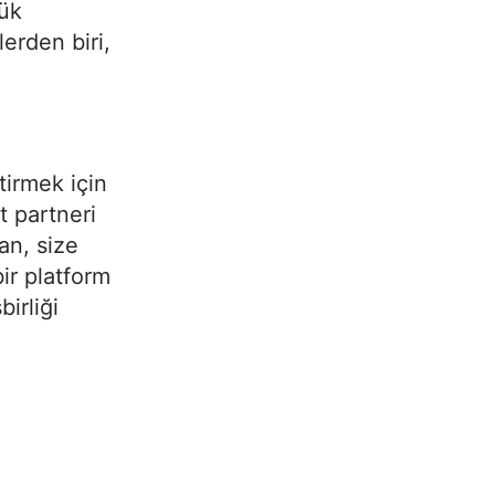
lük
erden biri,
ştirmek için
t partneri
an, size
bir platform
birliği