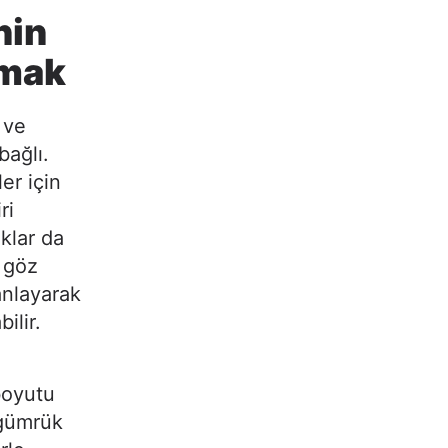
nin
lmak
 ve
bağlı.
er için
ri
klar da
ı göz
anlayarak
ilir.
 boyutu
e gümrük