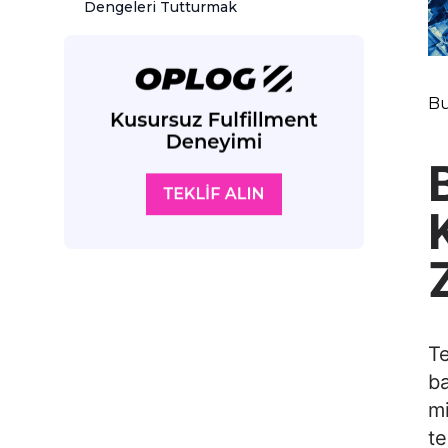
Dengeleri Tutturmak
Bu
Te
ba
mi
te