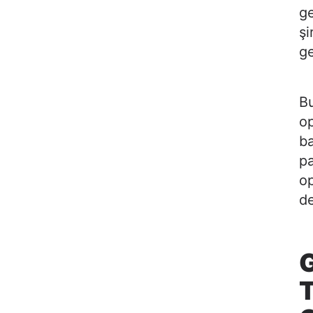
ge
şi
ge
Bu
op
ba
pa
op
d
G
T