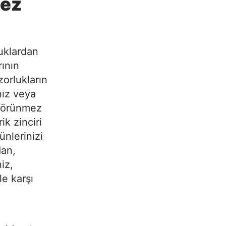
mez
luklardan
rının
zorlukların
nız veya
 görünmez
ik zinciri
nlerinizi
dan,
niz,
le karşı