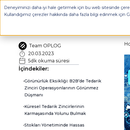
B2B Şirketlerinin Karşılaştığı Tedarik Zinciri Sorunları - OP
Deneyiminizi daha iyi hale getirmek için bu web sitesinde çerez
OPLOG
FULFILL
Kullandığımız çerezler hakkında daha fazla bilgi edinmek için
G
H
Team OPLOG
20.03.2023
5
dk okuma süresi
İçindekiler:
•
Görünürlük Eksikliği: B2B’de Tedarik
Zinciri Operasyonlarının Görünmez
Düşmanı
•
Küresel Tedarik Zincirlerinin
Karmaşasında Yolunu Bulmak
•
Stokları Yönetiminde Hassas