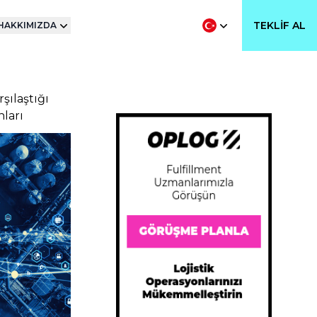
TEKLIF AL
HAKKIMIZDA
şılaştığı
nları