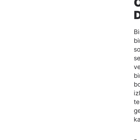
Bi
bi
so
se
ve
bi
bo
iz
te
ge
ka