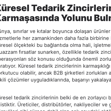
üresel Tedarik Zincirleri
Karmaşasında Yolunu Bu
nya, sınırlar ve kıtalar boyunca dolaşan ürünler
zmetlerle her zamankinden daha fazla birbirine 
resel ölçekteki bu bağlantıda olma hali, işletmel
azzam fırsatlar sunarken, özellikle tedarik zinci
erasyonları söz konusu olduğunda önemli zorlu
ratıyor. Küresel tedarik zincirlerinin karmaşıklığ
rkutucu olabilir, ancak B2B şirketleri zorlukları 
kili çözümler uyguladıklarında, başarıyı yakalayab
resel tedarik zincirlerinin belki de en zorlayıcı
jistiktir. Üreticiler, distribütörler, nakliyeciler v