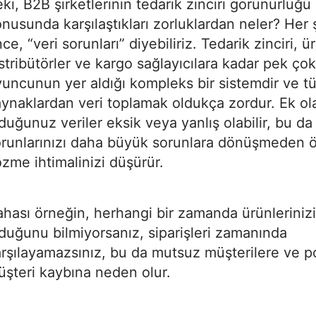
ki, B2B şirketlerinin tedarik zinciri görünürlüğ
nusunda karşılaştıkları zorluklardan neler? Her
ce, “veri sorunları” diyebiliriz. Tedarik zinciri, ü
stribütörler ve kargo sağlayıcılara kadar pek çok 
uncunun yer aldığı kompleks bir sistemdir ve t
ynaklardan veri toplamak oldukça zordur. Ek ol
duğunuz veriler eksik veya yanlış olabilir, bu da
orunlarınızı daha büyük sorunlara dönüşmeden 
zme ihtimalinizi düşürür.
hası örneğin, herhangi bir zamanda ürünleriniz
duğunu bilmiyorsanız, siparişleri zamanında
rşılayamazsınız, bu da mutsuz müşterilere ve p
şteri kaybına neden olur.