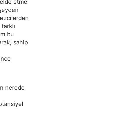
ü elde etme
 şeyden
reticilerden
farklı
üm bu
arak, sahip
önce
in nerede
otansiyel