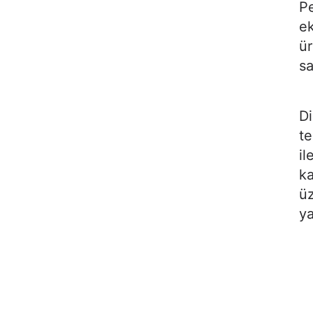
Pe
ek
ür
sa
Di
te
il
ka
üz
ya