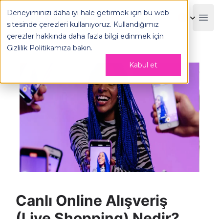
Canlı Online Alışveriş (Live Shopping) Nedir? - OPLOG
Deneyiminizi daha iyi hale getirmek için bu web
OPLOG
Boo
sitesinde çerezleri kullanıyoruz. Kullandığımız
çerezler hakkında daha fazla bilgi edinmek için
Gizlilik Politikamıza
bakın.
Kabul et
Canlı Online Alışveriş
(Live Shopping) Nedir?