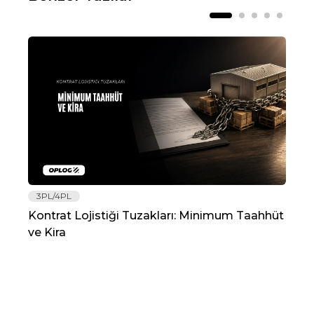
3PL/4PL
Lo
Kontrat Lojistiği Tuzakları: Minimum Taahhüt
202
ve Kira
Re