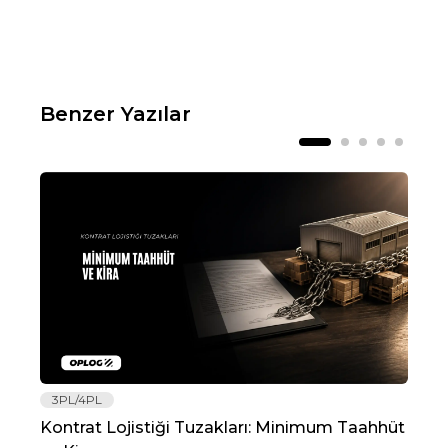
Benzer Yazılar
3PL/4PL
Lo
Kontrat Lojistiği Tuzakları: Minimum Taahhüt
202