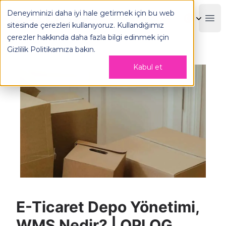
E-Ticaret Depo Yönetimi, WMS Nedir? - OPLOG
Deneyiminizi daha iyi hale getirmek için bu web
OPLOG
Boo
sitesinde çerezleri kullanıyoruz. Kullandığımız
çerezler hakkında daha fazla bilgi edinmek için
Gizlilik Politikamıza
bakın.
Kabul et
E-Ticaret Depo Yönetimi,
WMS Nedir? | OPLOG