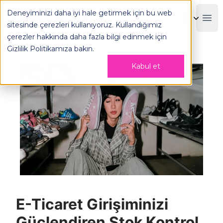
E-Ticaret Girişiminizi Güçlendiren Stok Kontrol İpuçları - 
Deneyiminizi daha iyi hale getirmek için bu web
OPLOG
Boo
sitesinde çerezleri kullanıyoruz. Kullandığımız
çerezler hakkında daha fazla bilgi edinmek için
Gizlilik Politikamıza
bakın.
Kabul et
E-Ticaret Girişiminizi
Güçlendiren Stok Kontrol