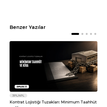
Benzer Yazılar
3PL/4PL
Lo
Kontrat Lojistiği Tuzakları: Minimum Taahhüt
202