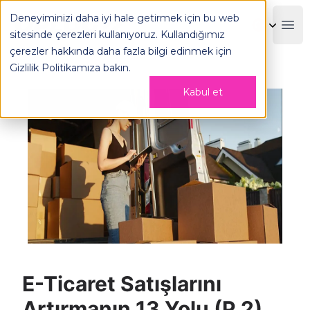
E-Ticaret Satışlarını Artırmanın 13 Yolu (P.2) - OPLOG
Deneyiminizi daha iyi hale getirmek için bu web
OPLOG
Boo
sitesinde çerezleri kullanıyoruz. Kullandığımız
çerezler hakkında daha fazla bilgi edinmek için
Gizlilik Politikamıza
bakın.
Kabul et
E-Ticaret Satışlarını
Artırmanın 13 Yolu (P.2)