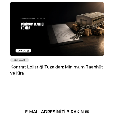
3PL/4PL
Lo
Kontrat Lojistiği Tuzakları: Minimum Taahhüt
202
ve Kira
Re
E-MAIL ADRESİNİZİ BIRAKIN 📧