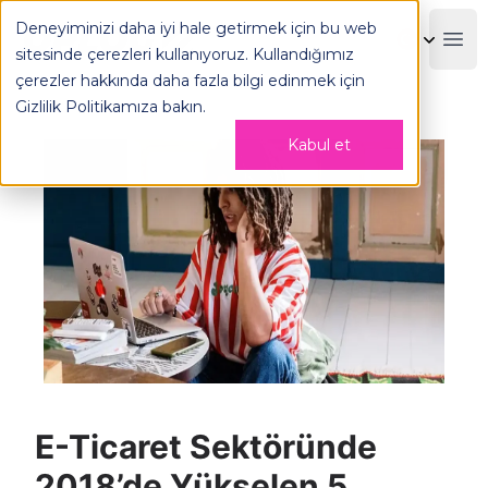
E-Ticaret Sektöründe 2018’de Yükselen 5 Sosyal Medya Tre
Deneyiminizi daha iyi hale getirmek için bu web
OPLOG
Boo
sitesinde çerezleri kullanıyoruz. Kullandığımız
çerezler hakkında daha fazla bilgi edinmek için
Gizlilik Politikamıza
bakın.
Kabul et
E-Ticaret Sektöründe
2018’de Yükselen 5