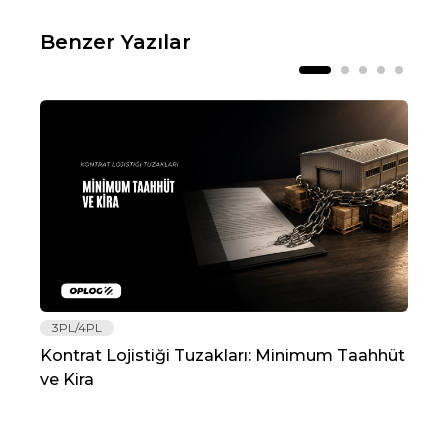
Benzer Yazılar
3PL/4PL
Lo
Kontrat Lojistiği Tuzakları: Minimum Taahhüt
202
ve Kira
Re