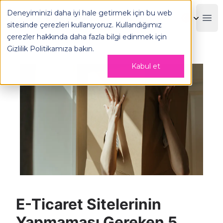
E-Ticaret Sitelerinin Yapmaması Gereken 5 Yanlış - OPLOG
Deneyiminizi daha iyi hale getirmek için bu web
OPLOG
Boo
sitesinde çerezleri kullanıyoruz. Kullandığımız
çerezler hakkında daha fazla bilgi edinmek için
Gizlilik Politikamıza
bakın.
Kabul et
E-Ticaret Sitelerinin
Yapmaması Gereken 5