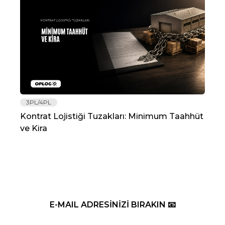
3PL/4PL
Lo
Kontrat Lojistiği Tuzakları: Minimum Taahhüt
202
ve Kira
Re
E-MAIL ADRESİNİZİ BIRAKIN 📧