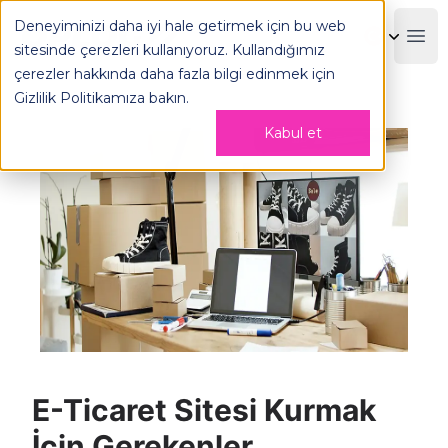
E-Ticaret Sitesi Kurmak İçin Gerekenler - OPLOG
Deneyiminizi daha iyi hale getirmek için bu web
OPLOG
Boo
sitesinde çerezleri kullanıyoruz. Kullandığımız
çerezler hakkında daha fazla bilgi edinmek için
Gizlilik Politikamıza
bakın.
Kabul et
E-Ticaret Sitesi Kurmak
İçin Gerekenler