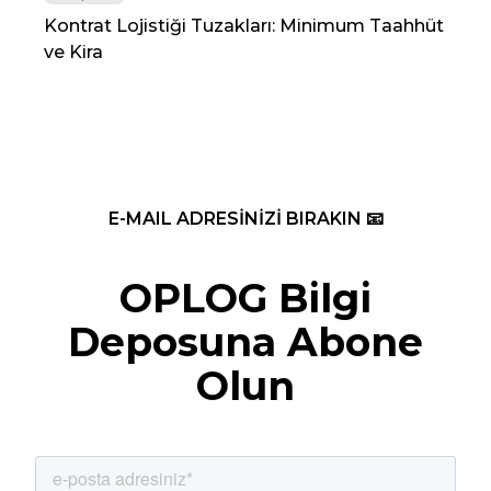
Kontrat Lojistiği Tuzakları: Minimum Taahhüt
202
ve Kira
Re
E-MAIL ADRESİNİZİ BIRAKIN 📧
OPLOG Bilgi
Deposuna Abone
Olun