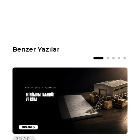
Benzer Yazılar
3PL/4PL
Lo