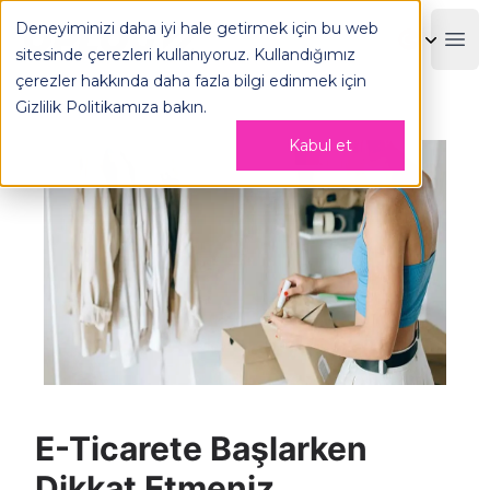
E-Ticarete Başlarken Dikkat Etmeniz Gerekenler - OPLOG
Deneyiminizi daha iyi hale getirmek için bu web
OPLOG
Boo
sitesinde çerezleri kullanıyoruz. Kullandığımız
çerezler hakkında daha fazla bilgi edinmek için
Gizlilik Politikamıza
bakın.
Kabul et
E-Ticarete Başlarken
Dikkat Etmeniz