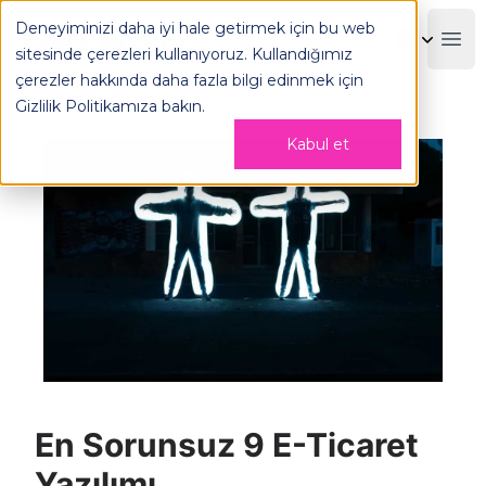
En Sorunsuz 9 E-Ticaret Yazılımı - OPLOG
Deneyiminizi daha iyi hale getirmek için bu web
OPLOG
Boo
sitesinde çerezleri kullanıyoruz. Kullandığımız
çerezler hakkında daha fazla bilgi edinmek için
Gizlilik Politikamıza
bakın.
Kabul et
En Sorunsuz 9 E-Ticaret
Yazılımı