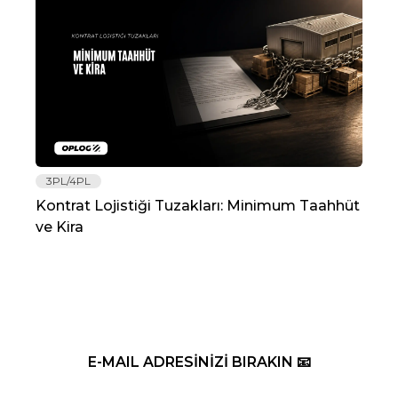
3PL/4PL
Lo
Kontrat Lojistiği Tuzakları: Minimum Taahhüt
202
ve Kira
Re
E-MAIL ADRESİNİZİ BIRAKIN 📧