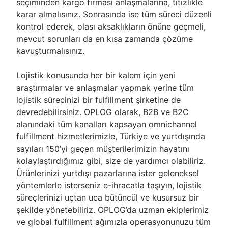
seçiminden kargo firması anlaşmalarına, titizlikle
karar almalısınız. Sonrasında ise tüm süreci düzenli
kontrol ederek, olası aksaklıkların önüne geçmeli,
mevcut sorunları da en kısa zamanda çözüme
kavuşturmalısınız.
Lojistik konusunda her bir kalem için yeni
araştırmalar ve anlaşmalar yapmak yerine tüm
lojistik sürecinizi bir fulfillment şirketine de
devredebilirsiniz. OPLOG olarak, B2B ve B2C
alanındaki tüm kanalları kapsayan omnichannel
fulfillment hizmetlerimizle, Türkiye ve yurtdışında
sayıları 150’yi geçen müşterilerimizin hayatını
kolaylaştırdığımız gibi, size de yardımcı olabiliriz.
Ürünlerinizi yurtdışı pazarlarına ister geleneksel
yöntemlerle isterseniz e-ihracatla taşıyın, lojistik
süreçlerinizi uçtan uca bütüncül ve kusursuz bir
şekilde yönetebiliriz. OPLOG’da uzman ekiplerimiz
ve global fulfillment ağımızla operasyonunuzu tüm