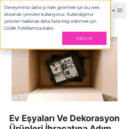
Ev Eşyaları Ve Dekorasyon Ürünleri İhracatına Adım Adım 
Deneyiminizi daha iyi hale getirmek için bu web
OPLOG
Boo
sitesinde çerezleri kullanıyoruz. Kullandığımız
çerezler hakkında daha fazla bilgi edinmek için
Gizlilik Politikamıza
bakın.
Kabul et
Ev Eşyaları Ve Dekorasyon
Ürünleri İhracatına Adım