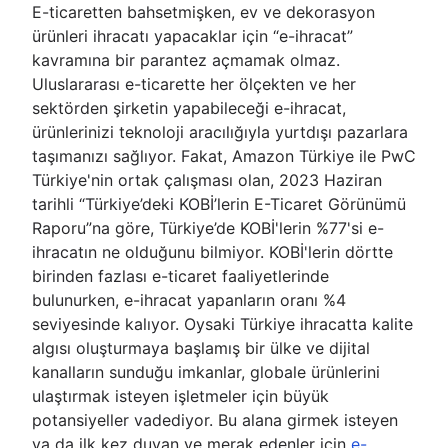
E-ticaretten bahsetmişken, ev ve dekorasyon
ürünleri ihracatı yapacaklar için “e-ihracat”
kavramına bir parantez açmamak olmaz.
Uluslararası e-ticarette her ölçekten ve her
sektörden şirketin yapabileceği e-ihracat,
ürünlerinizi teknoloji aracılığıyla yurtdışı pazarlara
taşımanızı sağlıyor. Fakat, Amazon Türkiye ile PwC
Türkiye'nin ortak çalışması olan, 2023 Haziran
tarihli “Türkiye’deki KOBİ’lerin E-Ticaret Görünümü
Raporu”na göre, Türkiye’de KOBİ'lerin %77'si e-
ihracatın ne olduğunu bilmiyor. KOBİ'lerin dörtte
birinden fazlası e-ticaret faaliyetlerinde
bulunurken, e-ihracat yapanların oranı %4
seviyesinde kalıyor. Oysaki Türkiye ihracatta kalite
algısı oluşturmaya başlamış bir ülke ve dijital
kanalların sunduğu imkanlar, globale ürünlerini
ulaştırmak isteyen işletmeler için büyük
potansiyeller vadediyor. Bu alana girmek isteyen
ya da ilk kez duyan ve merak edenler için
e-