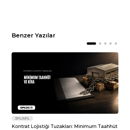
Benzer Yazılar
3PL/4PL
Lo
Kontrat Lojistiği Tuzakları: Minimum Taahhüt
202