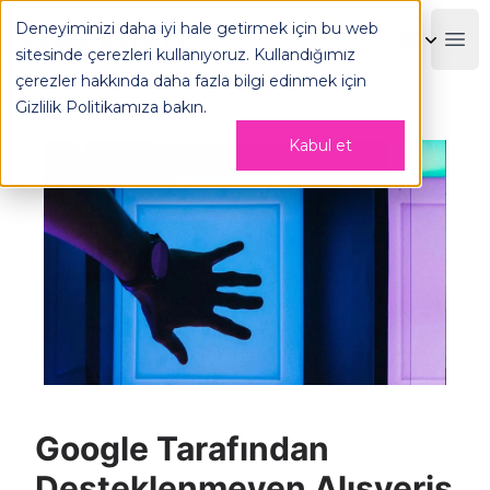
Google Tarafından Desteklenmeyen Alışveriş İçerikleri - O
Deneyiminizi daha iyi hale getirmek için bu web
OPLOG
Boo
sitesinde çerezleri kullanıyoruz. Kullandığımız
çerezler hakkında daha fazla bilgi edinmek için
Gizlilik Politikamıza
bakın.
Kabul et
Google Tarafından
Desteklenmeyen Alışveriş