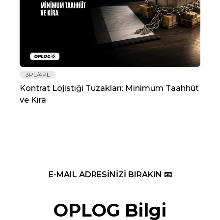
3PL/4PL
Lo
Kontrat Lojistiği Tuzakları: Minimum Taahhüt
202
ve Kira
Re
E-MAIL ADRESİNİZİ BIRAKIN 📧
OPLOG Bilgi