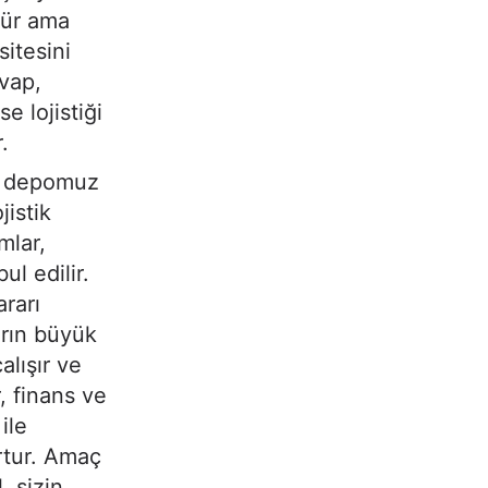
nür ama
itesini
evap,
e lojistiği
.
di depomuz
jistik
mlar,
l edilir.
ararı
arın büyük
alışır ve
, finans ve
ile
rtur. Amaç
, sizin