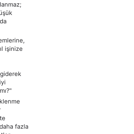
alanmaz;
düşük
nda
emlerine,
l işinize
 giderek
yi
 mı?"
çeklenme
r
te
 daha fazla