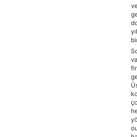
ve
ge
do
yı
bi
So
va
fi
ge
Üs
ko
ço
he
yö
ou
ha