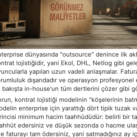
terprise dünyasında "outsource" denince ilk ak
ntrat lojistiğidir, yani Ekol, DHL, Netlog gibi ge
uncularla yapılan uzun vadeli anlaşmalar. Fatura
rumluluk dışarıdadır ve operasyon profesyonel e
k bakışta in-house'un tüm dertlerini çözer gibi g
run, kontrat lojistiği modelinin "köşelerinin bat
delin enterprise için yarattığı dört tipik tuzak va
rincisi minimum hacim taahhüdüdür: belirli bir 
aahhüt edersiniz ve düşük sezonda o hacme ul
le faturayı tam ödersiniz, yani satmadığınız ay iç