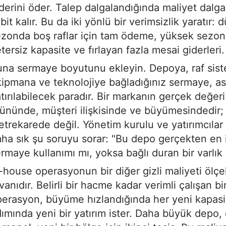
derini öder. Talep dalgalandığında maliyet dalg
bit kalır. Bu da iki yönlü bir verimsizlik yaratır: 
ezonda boş raflar için tam ödeme, yüksek sezo
tersiz kapasite ve fırlayan fazla mesai giderleri.
na sermaye boyutunu ekleyin. Depoya, raf sist
ipmana ve teknolojiye bağladığınız sermaye, ası
tırılabilecek paradır. Bir markanın gerçek değeri
ününde, müşteri ilişkisinde ve büyümesindedir;
trekarede değil. Yönetim kurulu ve yatırımcılar
ha sık şu soruyu sorar: "Bu depo gerçekten en i
rmaye kullanımı mı, yoksa bağlı duran bir varlık
-house operasyonun bir diğer gizli maliyeti öl
vanıdır. Belirli bir hacme kadar verimli çalışan bi
erasyon, büyüme hızlandığında her yeni kapasi
ımında yeni bir yatırım ister. Daha büyük depo,