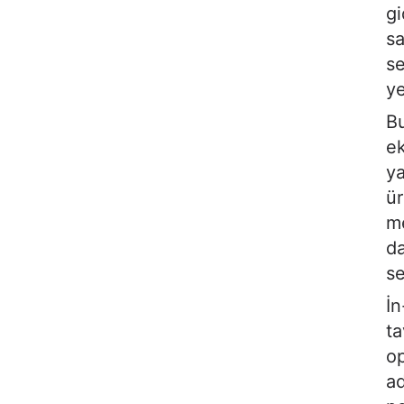
gi
sa
s
ye
Bu
ek
ya
ür
me
da
se
İn
ta
op
ad