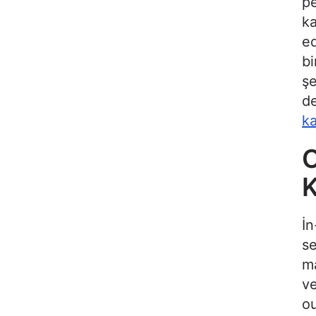
pe
ka
ed
bi
şe
de
ka
O
K
İn
se
ma
ve
ou