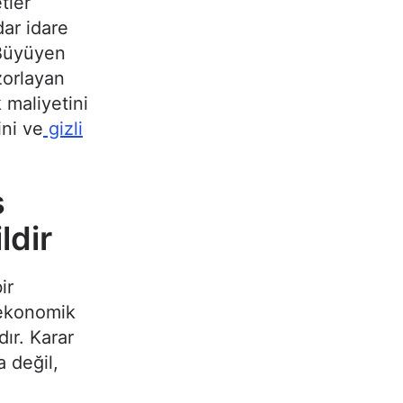
tler
dar idare
 Büyüyen
zorlayan
 maliyetini
ini ve
gizli
ş
ldir
ir
 ekonomik
ır. Karar
a değil,