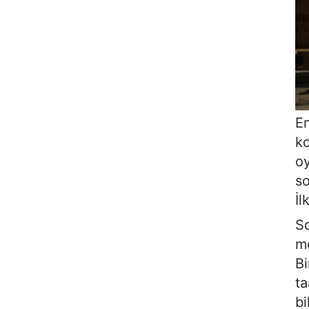
En
ko
oy
so
İl
So
mo
Bi
t
bi