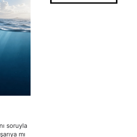
nı soruyla
ışarıya mı