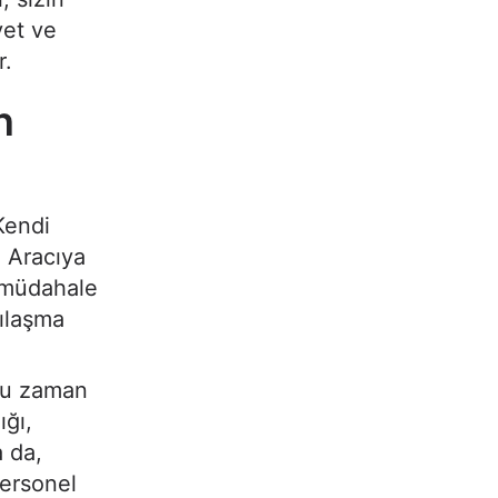
yet ve
r.
n
Kendi
. Aracıya
n müdahale
lılaşma
oğu zaman
ığı,
 da,
ersonel