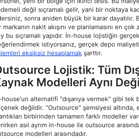
rsonel, yeni bir bölge için ikinci tesis. Bu maliye
demeli değil sıçramalı gelir, yani bir noktaya ka
ersiniz, sonra aniden büyük bir karar dayatılır.
r markanın nakit akışını ve planlamasını en çok 
y bu sıçramalı yapıdır. İn-house lojistiğin gerçek
ğerlendirmek istiyorsanız, gerçek depo maliyet
lemleri eksiksiz hesaplamak
şarttır.
utsource Lojistik: Tüm Dı
aynak Modelleri Aynı Deği
-house'un alternatifi "dışarıya vermek" gibi tek b
çenek değildir. "Outsource" şemsiyesi altında,
ntıkları birbirinden tamamen farklı modeller vard
rirken asıl ayrım in-house ile outsource arasınd
tsource modelleri arasındadır.