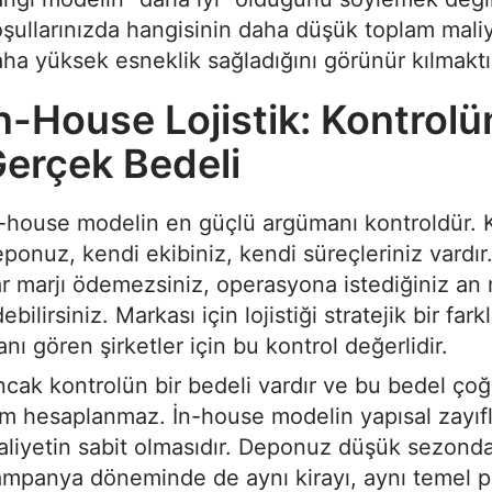
şullarınızda hangisinin daha düşük toplam mali
ha yüksek esneklik sağladığını görünür kılmaktı
n-House Lojistik: Kontrolü
erçek Bedeli
-house modelin en güçlü argümanı kontroldür. 
ponuz, kendi ekibiniz, kendi süreçleriniz vardır
r marjı ödemezsiniz, operasyona istediğiniz a
ebilirsiniz. Markası için lojistiği stratejik bir fark
anı gören şirketler için bu kontrol değerlidir.
cak kontrolün bir bedeli vardır ve bu bedel ç
m hesaplanmaz. İn-house modelin yapısal zayıfl
liyetin sabit olmasıdır. Deponuz düşük sezonda
mpanya döneminde de aynı kirayı, aynı temel p