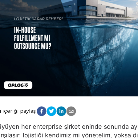
 içeriği paylaş:
yüyen her enterprise şirket eninde sonunda ay
rşılaşır: lojistiği kendimiz mi yönetelim, yoksa d