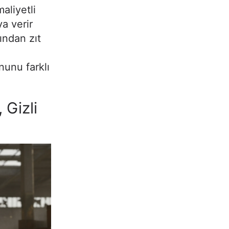
aliyetli
ya verir
ından zıt
nunu farklı
 Gizli