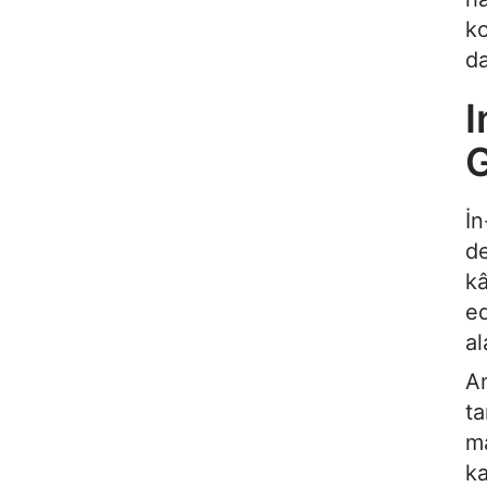
ko
da
I
G
İn
de
kâ
ed
al
An
ta
ma
ka