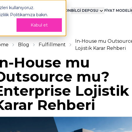
G
leri kullanıyoruz.
MENT
TEKNOLOJİ
ENTEGRASYON
BİLGİ DEPOSU
FİYAT MODELİ
izlilik Politikamıza
bakın.
Kabul et
In-House mu Outsourc
ome
Blog
Fulfillment
Lojistik Karar Rehberi
In-House mu
Outsource mu?
Enterprise Lojistik
Karar Rehberi