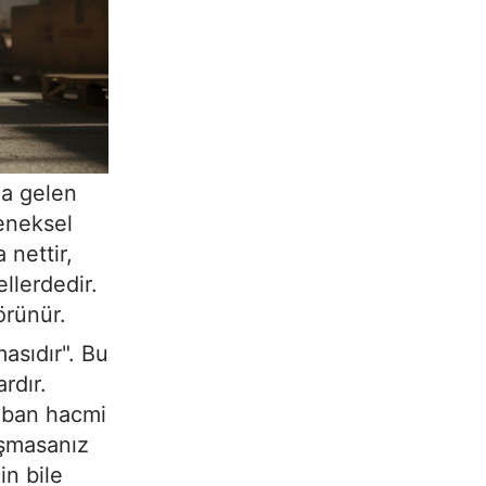
la gelen
leneksel
 nettir,
llerdedir.
örünür.
masıdır". Bu
rdır.
taban hacmi
aşmasanız
in bile