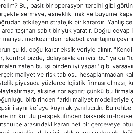
relim? Bu, basit bir operasyon tercihi gibi görü
rçekte sermaye, esneklik, risk ve büyüme kapas
ğrudan etkileyen stratejik bir karardır. Yanlış c
llarca taşınan sabit bir yük yaratır. Doğru cevap is
r maliyet merkezinden rekabet avantajına çevirir
run şu ki, çoğu karar eksik veriyle alınır. "Ken
r, kontrol bizde, dolayısıyla en iyisi bu" ya da "lo
rmaları zaten bu işi bizden iyi yapar" gibi varsayı
rçek maliyet ve risk tablosu hesaplanmadan kabu
telik piyasada yüzlerce lojistik firması olması, k
laylaştırmaz, aksine zorlaştırır; çünkü bu firmal
ğunluğu birbirinden farklı maliyet modelleriyle ç
psini aynı kefeye koymak yanıltıcıdır. Bu rehber
netim kurulu perspektifinden bakarak in-house 
tsource arasındaki kararı net bir çerçeveye otu
ngi modelin "daha iyi" olduğunu söylemek değil