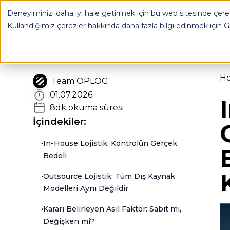
In-House mu Outsource mu? Lojistik Karar Rehberi - OPLO
Deneyiminizi daha iyi hale getirmek için bu web sitesinde çerez
OPLOG
FULFILL
Kullandığımız çerezler hakkında daha fazla bilgi edinmek için
G
H
Team OPLOG
01.07.2026
8
dk okuma süresi
İçindekiler:
•
In-House Lojistik: Kontrolün Gerçek
Bedeli
•
Outsource Lojistik: Tüm Dış Kaynak
Modelleri Aynı Değildir
•
Kararı Belirleyen Asıl Faktör: Sabit mi,
Değişken mi?