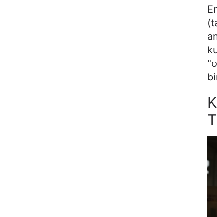
En
(t
am
ku
"o
bi
K
T