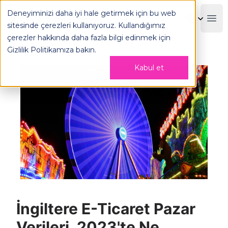
İngiltere E-Ticaret Pazar Verileri, 2023'te Ne Olacak? - OPL
Deneyiminizi daha iyi hale getirmek için bu web
OPLOG
Boo
sitesinde çerezleri kullanıyoruz. Kullandığımız
çerezler hakkında daha fazla bilgi edinmek için
Gizlilik Politikamıza
bakın.
Kabul et
İngiltere E-Ticaret Pazar
Verileri, 2023'te Ne