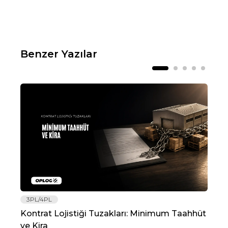
Benzer Yazılar
3PL/4PL
Lo
Kontrat Lojistiği Tuzakları: Minimum Taahhüt
202
ve Kira
Re