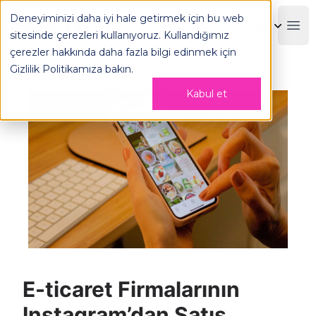
E-ticaret Firmalarının Instagram’dan Satış Yapma Rehberi 
Deneyiminizi daha iyi hale getirmek için bu web
OPLOG
Boo
sitesinde çerezleri kullanıyoruz. Kullandığımız
çerezler hakkında daha fazla bilgi edinmek için
Gizlilik Politikamıza
bakın.
Kabul et
E-ticaret Firmalarının
Instagram’dan Satış