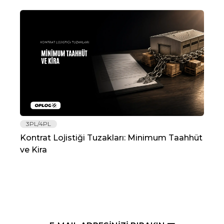
3PL/4PL
Lo
Kontrat Lojistiği Tuzakları: Minimum Taahhüt
202
ve Kira
Re