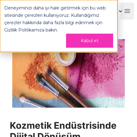
Kozmetik Endüstrisinde Dijital Dönüşüm - OPLOG
Deneyiminizi daha iyi hale getirmek için bu web
OPLOG
Boo
sitesinde çerezleri kullanıyoruz. Kullandığımız
çerezler hakkında daha fazla bilgi edinmek için
Gizlilik Politikamıza
bakın.
Kabul et
Kozmetik Endüstrisinde
Dijital Dönüşüm