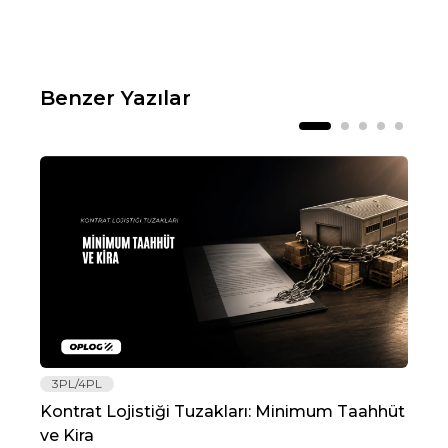
Benzer Yazılar
3PL/4PL
Lo
Kontrat Lojistiği Tuzakları: Minimum Taahhüt
202
ve Kira
Re