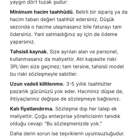
yaygın dört tuzak şudur:
Minimum hacim taahhüdü.
Belirli bir sipariş ya da
hacim taban değeri taahhüt edersiniz. Düşük
sezonda o hacme ulaşmasanız bile faturayı tam
ödersiniz. Yani satmadığınız ay için de ödeme
yaparsınız.
Tahsisli kaynak.
Size ayrılan alan ve personel,
kullanmasanız da maliyettir. Atıl kapasite riski
3PL'den size geçmez; tam tersine, tahsisli model
bu riski sözleşmeyle sabitler.
Uzun vadeli kilitlenme.
3-5 yıllık taahhütler
pazarlık gücünüzü yok eder. Hacminiz düşse de,
ihtiyaçlarınız değişse de sözleşmeye bağlısınız.
Katı fiyatlandırma.
Sözleşme dışı her talep ek
maliyettir. Çoğu enterprise yöneticisinin tanıdık
olduğu cevap: "Bu sözleşmenizde yok."
Daha derin sorun ise teşviklerin uyumsuzluğudur.