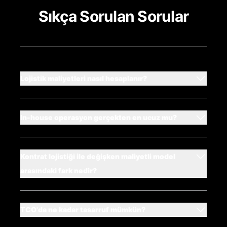
Sıkça Sorulan Sorular
Lojistik maliyetleri nasıl hesaplanır?
In-house operasyon gerçekten en ucuz mu?
Kontrat lojistiği ile değişken maliyetli model
arasındaki fark nedir?
TCO'da ne kadar tasarruf mümkün?