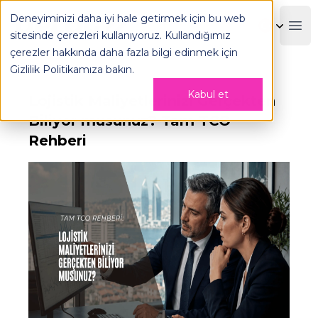
Lojistik Maliyetleri: Tam TCO Rehberi | OPLOG - OPLOG
Deneyiminizi daha iyi hale getirmek için bu web
OPLOG
Boo
sitesinde çerezleri kullanıyoruz. Kullandığımız
çerezler hakkında daha fazla bilgi edinmek için
Gizlilik Politikamıza
bakın.
Kabul et
Lojistik Maliyetlerinizi Gerçekten
Biliyor musunuz? Tam TCO
Rehberi