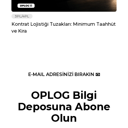
3PL/4PL
Lo
Kontrat Lojistiği Tuzakları: Minimum Taahhüt
202
ve Kira
Re
E-MAIL ADRESİNİZİ BIRAKIN 📧
OPLOG Bilgi
Deposuna Abone
Olun