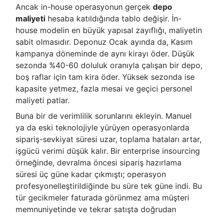
Ancak in-house operasyonun gerçek
depo
maliyeti
hesaba katıldığında tablo değişir. İn-
house modelin en büyük yapısal zayıflığı, maliyetin
sabit olmasıdır. Deponuz Ocak ayında da, Kasım
kampanya döneminde de aynı kirayı öder. Düşük
sezonda %40-60 doluluk oranıyla çalışan bir depo,
boş raflar için tam kira öder. Yüksek sezonda ise
kapasite yetmez, fazla mesai ve geçici personel
maliyeti patlar.
Buna bir de verimlilik sorunlarını ekleyin. Manuel
ya da eski teknolojiyle yürüyen operasyonlarda
sipariş-sevkiyat süresi uzar, toplama hataları artar,
işgücü verimi düşük kalır. Bir enterprise insourcing
örneğinde, devralma öncesi sipariş hazırlama
süresi üç güne kadar çıkmıştı; operasyon
profesyonelleştirildiğinde bu süre tek güne indi. Bu
tür gecikmeler faturada görünmez ama müşteri
memnuniyetinde ve tekrar satışta doğrudan