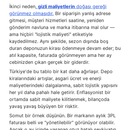
İkinci neden,
gizli maliyetlerin
doğası gereği
görünmez olmasıdır.
Bir siparişin yanlış adrese
gitmesi, müşteri hizmetleri saatine, yeniden
gönderim navluna ve marka itibarına mal olur —
ama hiçbiri "lojistik maliyeti" etiketiyle
kaydedilmez. Aynı şekilde, sezon dışında boş
duran deponuzun kirası ödenmeye devam eder; bu
atıl kapasite, faturada görünmeyen ama her ay
cebinizden çıkan gerçek bir giderdir.
Türkiye'de bu tablo bir kat daha ağırlaşır. Depo
kiralarındaki artışlar, asgari ücret ve enerji
maliyetlerindeki dalgalanma, sabit lojistik yapısını
her yıl daha pahalı hale getirir. Enflasyonist bir
ortamda sabit maliyete kilitlenmek, bilançoda
yavaş yavaş büyüyen bir risktir.
Somut bir örnek düşünün. Bir markanın aylık 3PL
faturası belli ve "yönetilebilir" görünüyor olabilir.
Ancak o ay içinde yaşanan otuz hatalı sevkiyatın