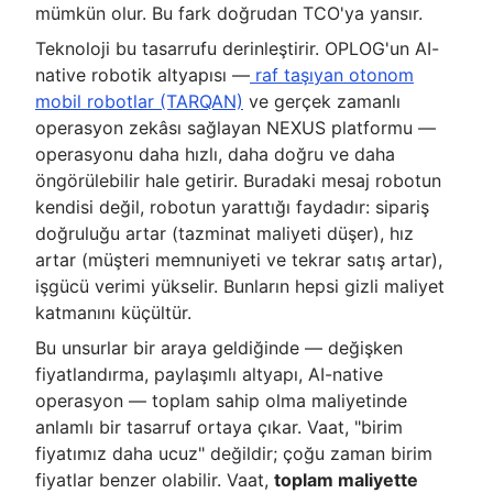
mümkün olur. Bu fark doğrudan TCO'ya yansır.
Teknoloji bu tasarrufu derinleştirir. OPLOG'un AI-
native robotik altyapısı —
raf taşıyan otonom
mobil robotlar (TARQAN)
ve gerçek zamanlı
operasyon zekâsı sağlayan NEXUS platformu —
operasyonu daha hızlı, daha doğru ve daha
öngörülebilir hale getirir. Buradaki mesaj robotun
kendisi değil, robotun yarattığı faydadır: sipariş
doğruluğu artar (tazminat maliyeti düşer), hız
artar (müşteri memnuniyeti ve tekrar satış artar),
işgücü verimi yükselir. Bunların hepsi gizli maliyet
katmanını küçültür.
Bu unsurlar bir araya geldiğinde — değişken
fiyatlandırma, paylaşımlı altyapı, AI-native
operasyon — toplam sahip olma maliyetinde
anlamlı bir tasarruf ortaya çıkar. Vaat, "birim
fiyatımız daha ucuz" değildir; çoğu zaman birim
fiyatlar benzer olabilir. Vaat,
toplam maliyette