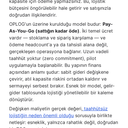
kapasite için ödeme yapmazsınız. Bu, lojistik
bütçesini öngörülebilir hale getirir ve satışınızla
doğrudan ilişkilendirir.
OPLOG'un üzerine kurulduğu model budur:
Pay-
As-You-Go (sattığın kadar öde)
. İki temel ücret
vardır — stoklama ve sipariş karşılama — ve
ödeme headcount'a ya da tahsisli alana değil,
gerçekleşen operasyona bağlanır. Uzun vadeli
taahhüt yoktur (zero commitment), pilot
uygulamayla başlanabilir. Bu yapının finans
açısından anlamı şudur: sabit gideri değişkene
çevirir, atıl kapasite riskini ortadan kaldırır ve
sermayeyi serbest bırakır. Esnek bir model, gelir-
gider tablosunda lojistiği yönetilebilir bir kaleme
dönüştürür.
Değişken maliyetin gerçek değeri,
taahhütsüz
lojistiğin neden önemli olduğu
sorusuyla birlikte
netleşir: esneklik, yalnızca rahatlık değil, doğrudan