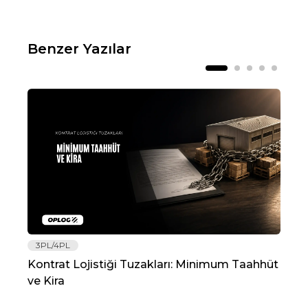
Benzer Yazılar
3PL/4PL
Lo
Kontrat Lojistiği Tuzakları: Minimum Taahhüt
202
ve Kira
Re