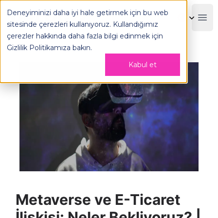
Metaverse ve E-Ticaret İlişkisi: Neler Bekliyoruz? | OPLOG 
Deneyiminizi daha iyi hale getirmek için bu web
OPLOG
Boo
sitesinde çerezleri kullanıyoruz. Kullandığımız
çerezler hakkında daha fazla bilgi edinmek için
Gizlilik Politikamıza
bakın.
Kabul et
Metaverse ve E-Ticaret
İlişkisi: Neler Bekliyoruz? |