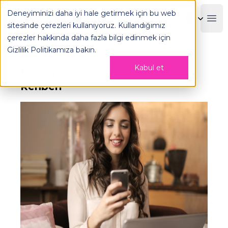
Pazaryeri Komisyon Oranları Rehberi - OPLOG
Deneyiminizi daha iyi hale getirmek için bu web
OPLOG
Boo
sitesinde çerezleri kullanıyoruz. Kullandığımız
çerezler hakkında daha fazla bilgi edinmek için
Gizlilik Politikamıza
bakın.
Kabul et
Pazaryeri Komisyon Oranları
Rehberi