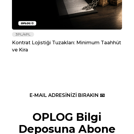
3PL/4PL
Lo
Kontrat Lojistiği Tuzakları: Minimum Taahhüt
202
ve Kira
Re
E-MAIL ADRESİNİZİ BIRAKIN 📧
OPLOG Bilgi
Deposuna Abone