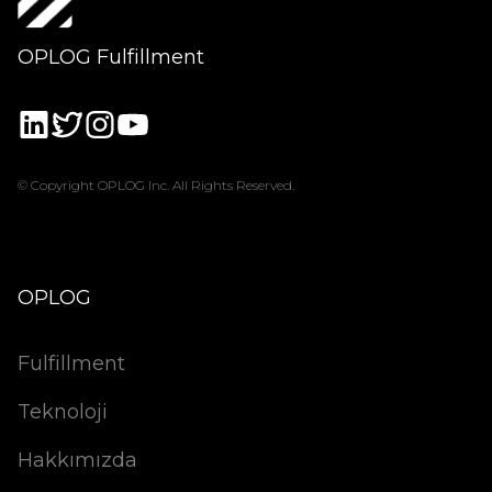
OPLOG Fulfillment
© Copyright OPLOG Inc. All Rights Reserved.
OPLOG
Fulfillment
Teknoloji
Hakkımızda