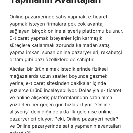
Online pazaryerinde satış yapmak, e-ticaret
yapmak isteyen firmalara pek çok avantaj
sağlayan, birçok online alışveriş platformu bulunur.
E-ticaret yapmak isteyenler için karmaşık
süreçlere katlanmak zorunda kalmadan satış
yapma imkanı sunan online pazaryerleri, rekabetçi
ortam gibi bazı özelliklere de sahiptir.
Alıcılar, bir ürün almak istediklerinde fiziksel
mağazalarda uzun saatler boyunca gezmek
yerine, e-ticaret sitesinden dakikalar içinde
yüzlerce ürünü inceleyebiliyor. Dolasıyla e- ticaret
ve online alışveriş platformlarından satın alma
yüzdeleri her geçen gün hızla artıyor. “Online
alışveriş” denildiğinde akla ilk gelen ise online
pazaryerleri oluyor. Peki, Online pazaryeri nedir?
ve Online pazaryerinde satış yapmanın avantajları