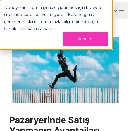
Pazaryerinde Satış Yapmanın Avantajları - OPLOG
Deneyiminizi daha iyi hale getirmek için bu web
OPLOG
Boo
sitesinde çerezleri kullanıyoruz. Kullandığımız
çerezler hakkında daha fazla bilgi edinmek için
Gizlilik Politikamıza
bakın.
Kabul et
Pazaryerinde Satış
Yapmanın Avantajları